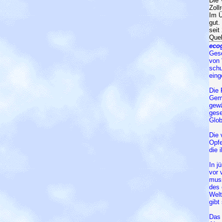
Die 
Zoll
Im Ü
gut.
seit
Quel
eco
Gese
von 
schu
eing
Die 
Geme
gewä
gese
Glob
Die 
Opfe
die 
In j
vor 
muss
des 
Welt
gibt
Das 