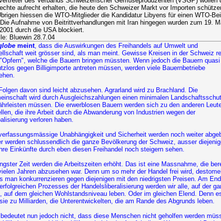
Vertreter des Verbands Schweizerischer Gemüseproduzenten (VSGP) wollen 
rechte aufrecht erhalten, die heute den Schweizer Markt vor Importen schütze
brigen hiessen die WTO-Mitglieder die Kandidatur Libyens für einen WTO-Beit
 Die Aufnahme von Beitrittverhandlungen mit Iran hingegen wurden zum 19. M
 2001 durch die USA blockiert.
le: Bluewin 28.7.04
globe
meint
, dass die Auswirkungen des Freihandels auf Umwelt und
llschaft weit grösser sind, als man meint. Gewisse Kreisen in der Schweiz r
"Opfern", welche die Bauern bringen müssten. Wenn jedoch die Bauern quasi
tzlos gegen Billigimporte antreten müssen, werden viele Bauernbetriebe
ehen.
Folgen davon sind leicht abzusehen. Agrarland wird zu Brachland. Die
inschaft wird durch Ausgleichszahlungen einen minimalen Landschaftsschu
hrleisten müssen. Die erwerblosen Bauern werden sich zu den anderen Leut
llen, die ihre Arbeit durch die Abwanderung von Industrien wegen der
alisierung verloren haben.
verfassungsmässige Unabhängigkeit und Sicherheit werden noch weiter abge
r werden schlussendlich die ganze Bevölkerung der Schweiz, ausser diejenig
ihre Einkünfte durch eben diesen Freihandel noch steigern sehen.
üngster Zeit werden die Arbeitszeiten erhöht. Das ist eine Massnahme, die ber
vielen Jahren abzusehen war. Denn um so mehr der Handel frei wird, destome
 man konkurrenzieren gegen diejenigen mit den niedrigsten Preisen. Am En
erfolgreichen Prozesses der Handelsliberalisierung werden wir alle, auf der g
, auf dem gleichen Wohlstandsniveau leben. Oder im gleichen Elend. Denn e
 sie zu Milliarden, die Unterentwickelten, die am Rande des Abgrunds leben.
bedeutet nun jedoch nicht, dass diese Menschen nicht geholfen werden müs