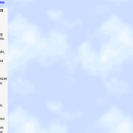
ano
on
ng
ns.
ln,
or
eizer
lo
n.
nso
hm
er