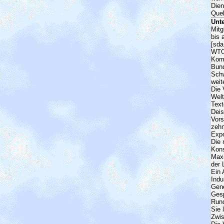
Dien
Quel
Unt
Mitg
bis 
[sda
WTO-
Komp
Bund
Schw
weit
Die 
Welt
Text
Deis
Vors
zehn
Expo
Die 
Kons
Maxi
der 
Ein 
Indu
Gene
Gesp
Rund
Sie 
Zwi