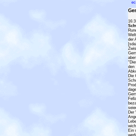
ec
Gem
16:3
Sch
Run
Welt
der 
[sda
Zwis
Gemü
aber
"Die
den 
Abko
Die 
Schw
Prod
dage
Gemü
Fell
beza
seie
Der 
Ange
Lebe
wich
Ein 
werf