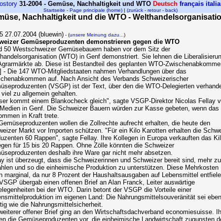
ostory
31-2004 - Gemüse, Nachhaltigkeit und WTO
Deutsch
français
itali
Startseite - Page principale (home)
|
(zurück - retour - back)
üse, Nachhaltigkeit und die WTO - Welthandelsorganisati
5 27.07.2004 (bluewin)
- (
unsere Meinung dazu...
)
weizer Gemüseproduzenten demonstrieren gegen die WTO
d 50 Westschweizer Gemüsebauern haben vor dem Sitz der
handelsorganisation (WTO) in Genf demonstriert. Sie lehnen die Liberalisieru
Agrarmärkte ab. Diese ist Bestandteil des geplanten WTO-Zwischenabkomme
] - Die 147 WTO-Mitgliedstaaten nahmen Verhandlungen über das
chenabkommen auf. Nach Ansicht des Verbands Schweizerischer
seproduzenten (VSGP) ist der Text, über den die WTO-Delegierten verhande
 viel zu allgemein gehalten.
ser kommt einem Blankocheck gleich", sagte VSGP-Direktor Nicolas Fellay v
Medien in Genf. Die Schweizer Bauern würden zur Kasse gebeten, wenn das
mmen in Kraft trete.
Gemüseproduzenten wollen die Zollrechte aufrecht erhalten, die heute den
eizer Markt vor Importen schützen. "Für ein Kilo Karotten erhalten die Schw
uzenten 60 Rappen", sagte Fellay. Ihre Kollegen in Europa verkauften das Ki
gen für 15 bis 20 Rappen. Ohne Zölle könnten die Schweizer
seproduzenten deshalb ihre Ware gar nicht mehr absetzen.
ay ist überzeugt, dass die Schweizerinnen und Schweizer bereit sind, mehr zu
hlen und so die einheimische Produktion zu unterstützen. Diese Mehrkosten
n marginal, da nur 8 Prozent der Haushaltsausgaben auf Lebensmittel entfiele
VSGP übergab einen offenen Brief an Alan Franck, Leiter auswärtige
legenheiten bei der WTO. Darin betont der VSGP die Vorteile einer
nsmittelproduktion im eigenen Land: Die Nahrungsmittelsouveränität sei ebe
tig wie die Nahrungsmittelsicherheit.
weiterer offener Brief ging an den Wirtschaftsdachverband economiesuisse. I
en die Gemüseproduzenten vor, die einheimische Landwirtschaft zugunsten d