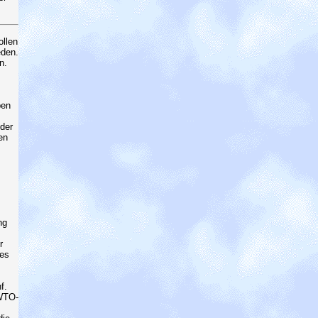
ollen
eden.
n.
ben
 der
en
ng
r
des
f.
 WTO-