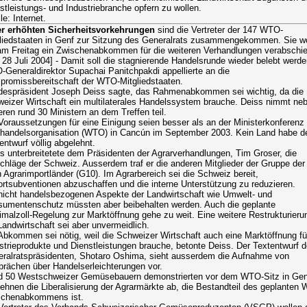
stleistungs- und Industriebranche opfern zu wollen.
le: Internet.
er erhöhten Sicherheitsvorkehrungen
sind die Vertreter der 147 WTO-
liedstaaten in Genf zur Sitzung des Generalrats zusammengekommen. Sie w
am Freitag ein Zwischenabkommen für die weiteren Verhandlungen verabschi
 28 Juli 2004] - Damit soll die stagnierende Handelsrunde wieder belebt werde
Generaldirektor Supachai Panitchpakdi appellierte an die
romissbereitschaft der WTO-Mitgliedstaaten.
espräsident Joseph Deiss sagte, das Rahmenabkommen sei wichtig, da die
eizer Wirtschaft ein multilaterales Handelssystem brauche. Deiss nimmt ne
eren rund 30 Ministern an dem Treffen teil.
Voraussetzungen für eine Einigung seien besser als an der Ministerkonferenz
handelsorganisation (WTO) in Cancún im September 2003. Kein Land habe d
entwurf völlig abgelehnt.
s unterbreitetete dem Präsidenten der Agrarverhandlungen, Tim Groser, die
chläge der Schweiz. Ausserdem traf er die anderen Mitglieder der Gruppe der
 Agrarimportländer (G10). Im Agrarbereich sei die Schweiz bereit,
rtsubventionen abzuschaffen und die interne Unterstützung zu reduzieren.
nicht handelsbezogenen Aspekte der Landwirtschaft wie Umwelt- und
umentenschutz müssten aber beibehalten werden. Auch die geplante
malzoll-Regelung zur Marktöffnung gehe zu weit. Eine weitere Restrukturieru
Landwirtschaft sei aber unvermeidlich.
Abkommen sei nötig, weil die Schweizer Wirtschaft auch eine Marktöffnung fü
strieprodukte und Dienstleistungen brauche, betonte Deiss. Der Textentwurf 
ralratspräsidenten, Shotaro Oshima, sieht ausserdem die Aufnahme von
rächen über Handelserleichterungen vor.
 50 Westschweizer Gemüsebauern demonstrierten vor dem WTO-Sitz in Gen
lehnen die Liberalisierung der Agrarmärkte ab, die Bestandteil des geplanten
schenabkommens ist.