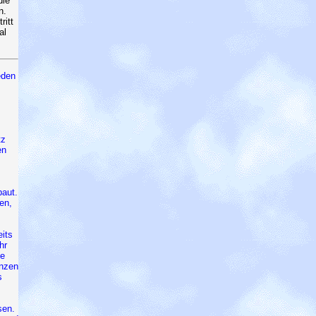
die
n.
ritt
al
eden
tz
en
baut.
en,
eits
hr
de
anzen
s
sen.