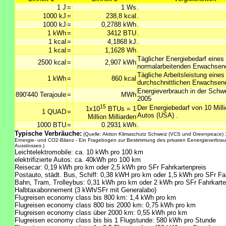
1 J
=
1 Ws
.
1000 kJ
=
238,8 kcal
.
1000 kJ
=
0,2788 kWh
.
1 kWh
=
3412 BTU
.
1 kcal
=
4,1868 kJ
.
1 kcal
=
1,1628 Wh
.
Täglicher Energiebedarf eines
2500 kcal
=
2,907 kWh
normalarbeitenden Erwachsen
Tägliche Arbeitsleistung eines
1 kWh
=
860 kcal
durchschnittlichen Erwachsen
Energieverbrauch in der Schwe
890'440 Terajoule
=
MWh
2005
15
Der Energiebedarf von 10 Mill
1x10
BTUs = 1
1 QUAD
=
Autos (USA) .
Million Milliarden
1000 BTU
=
0.2931 kWh
.
Typische Verbräuche:
(Quelle: Aktion Klimaschutz Schweiz (VCS und Greenpeace) 
Ernergie- und CO2-Bilanz - Ein Fragebogen zur Bestimmung des privaten Eenergieverbra
Ausstosses.)
Leichtelektromobile: ca. 10 kWh pro 100 km
elektrifizierte Autos: ca. 40kWh pro 100 km
Reisecar: 0,19 kWh pro km oder 2,5 kWh pro SFr Fahrkartenpreis
Postauto, städt. Bus, Schiff: 0,38 kWH pro km oder 1,5 kWh pro SFr Fa
Bahn, Tram, Trolleybus: 0,31 kWh pro km oder 2 kWh pro SFr Fahrkarte
Halbtaxabonnement (3 kWh/SFr mit Generalabo)
Flugreisen economy class bis 800 km: 1,4 kWh pro km
Flugreisen economy class 800 bis 2000 km: 0,75 kWh pro km
Flugreisen economy class über 2000 km: 0,55 kWh pro km
Flugreisen economy class bis bis 1 Flugstunde: 580 kWh pro Stunde