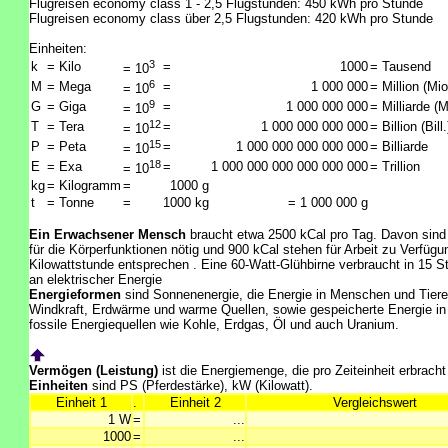
Flugreisen economy class 1 - 2,5 Flugstunden: 450 kWh pro Stunde
Flugreisen economy class über 2,5 Flugstunden: 420 kWh pro Stunde
Einheiten:
3
k
= Kilo
=
1000
= Tausend
= 10
6
M
= Mega
=
1 000 000
= Million (Mio
= 10
9
G
= Giga
=
1 000 000 000
= Milliarde (M
= 10
12
T
= Tera
=
1 000 000 000 000
= Billion (Bill.
= 10
15
P
= Peta
=
1 000 000 000 000 000
= Billiarde
= 10
18
E
= Exa
=
1 000 000 000 000 000 000
= Trillion
= 10
kg
= Kilogramm
=
1000 g
t
= Tonne
=
1000 kg
= 1 000 000 g
Ein Erwachsener Mensch
braucht etwa 2500 kCal pro Tag. Davon sind
für die Körperfunktionen nötig und 900 kCal stehen für Arbeit zu Verfügu
Kilowattstunde entsprechen . Eine 60-Watt-Glühbirne verbraucht in 15 
an elektrischer Energie
Energieformen
sind Sonnenenergie, die Energie in Menschen und Tier
Windkraft, Erdwärme und warme Quellen, sowie gespeicherte Energie i
fossile Energiequellen wie Kohle, Erdgas, Öl und auch Uranium.
Vermögen (Leistung)
ist die Energiemenge, die pro Zeiteinheit erbrach
Einheiten
sind PS (Pferdestärke), kW (Kilowatt).
Einheit 1
.
Einheit 2
Vergleichswert
1 W
=
...
1000
=
...