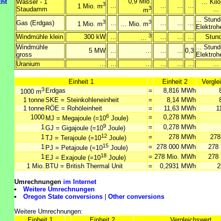
0,9 Mio.
cht
Wasser - 1
... Kil
3
...
...
...
...
1 Mio. m
3
Staudamm
..
m
... Stun
3
3
Gas (Erdgas)
...
...
...
...
1 Mio. m
... Mio. m
Elektroh
3
Windmühle klein
300 kW
...
...
...
...
Stun
...
Windmühle
... Stun
5 MW
...
...
...
...
0,3
gross
Elektroh
Uranium
...
...
...
...
...
...
..
Einheit 1
Einheit 2
Vergle
3
Erdgas
=
8,816 MWh
1000 m
1 tonne
SKE = Steinkohleneinheit
=
8,14 MWh
1 tonne
RÖE = Rohöleinheit
=
11,63 MWh
1
6
1000
=
0,278 MWh
MJ = Megajoule (=10
Joule)
9
1
=
0,278 MWh
GJ = Gigajoule (=10
Joule)
12
1
=
278 MWh
278
TJ = Terajoule (=10
Joule)
15
1
=
278 000 MWh
278
PJ = Petajoule (=10
Joule)
18
1
=
278 Mio. MWh
278
EJ = Exajoule (=10
Joule)
1 Mio.
BTU = British Thermal Unit
=
0,2931 MWh
2
Umrechnungen
im Internet
Weitere Umrechnungen
Oregon State conversions
|
Other conversions
Weitere Umrechnungen:
Einheit 1
Einheit 2
Vergleichswert