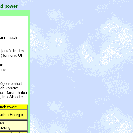
and power
kann, auch
ojoule). In den
 (Tonnen), Öl
r.
dnis.
ögenseinheit
uch konkret
rne. Darum haben
t, in kWh oder
auchstwert
uchte Energie
den
eizung