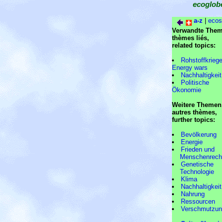
ecoglob
a-z
|
ecos
Verwandte Them
thèmes liés,
related topics:
Rohstoffkriege
Energy wars
Nachhaltigkeit
Politische
Ökonomie
Weitere Themen
autres thèmes,
further topics:
Bevölkerung
Energie
Frieden und
Menschenrech
Genetische
Technologie
Klima
Nachhaltigkeit
Nahrung
Ressourcen
Verschmutzu