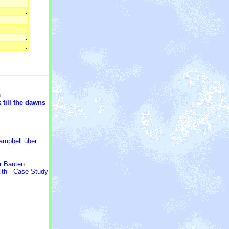
.
.
.
.
.
.
u
 till the dawns
Campbell über
r Bauten
alth - Case Study