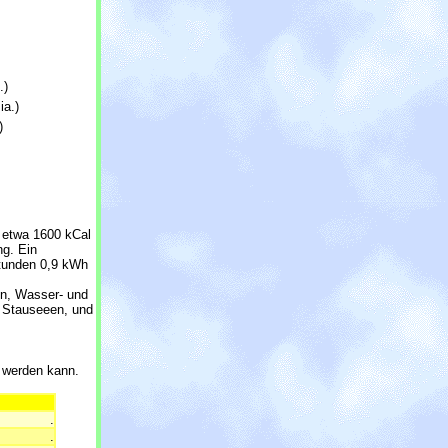
.)
ia.)
)
 etwa 1600 kCal
ng. Ein
Stunden 0,9 kWh
en, Wasser- und
n Stauseeen, und
t werden kann.
.
.