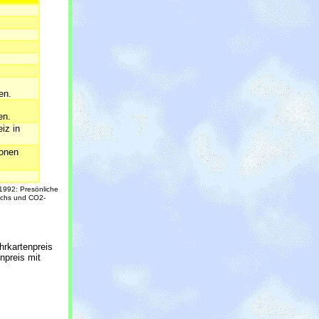
en.
en.
iz in
ionen
1992: Presönliche
uchs und CO2-
hrkartenpreis
npreis mit