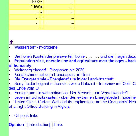
1000
=
...
1 kW
=
....
....
=
...
...
=
...
...
=
...
...
=
...
Wasserstoff - hydrogène
Die hohen Kosten der preiswerten Kohle
. . . . . .
und die Fragen daz
Population size, energie use and agriculture over the ages - back
of humanity
Weltenergiebedarf - Prognosen bis 2030
Kunstschnee auf dem Bundesplatz in Bern
Die Energiespirale - Energiedefizite in der Landwirtschaft
Sorry, leider beginnt schon die zweite Halbzeit - Interview mit Colin 
des Ende vom Öl
Energie und Umweltmotivation: Der Mensch - ein Verschwender?
Leben im Schwitzkasten - über den extremen Energiebedarf moderne
Tinted Glass Curtain Wall and its Implications on the Occupants' He
of a Tight Office Building in Algiers
Oil peak links
Opinion
|
[Introduction]
|
Links