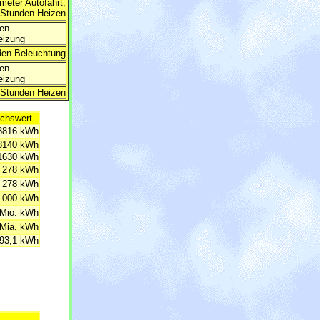
ometer Autofahrt;
. Stunden Heizen
den
eizung
den Beleuchtung
den
eizung
. Stunden Heizen
ichswert
8816 kWh
8140 kWh
1630 kWh
278 kWh
278 kWh
 000 kWh
 Mio. kWh
 Mia. kWh
93,1 kWh