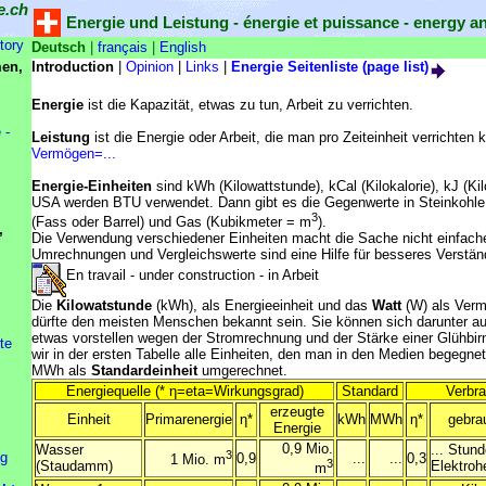
e.ch
Energie und Leistung - énergie et puissance - energy 
tory
Deutsch
|
français
|
English
en,
Introduction
|
Opinion
|
Links
|
Energie Seitenliste (page list)
Energie
ist die Kapazität, etwas zu tun, Arbeit zu verrichten.
 -
Leistung
ist die Energie oder Arbeit, die man pro Zeiteinheit verrichten 
Vermögen=...
Energie-Einheiten
sind kWh (Kilowattstunde), kCal (Kilokalorie), kJ (Kil
USA werden BTU verwendet. Dann gibt es die Gegenwerte in Steinkohle
3
(Fass oder Barrel) und Gas (Kubikmeter = m
).
,
Die Verwendung verschiedener Einheiten macht die Sache nicht einfache
Umrechnungen und Vergleichswerte sind eine Hilfe für besseres Verstän
En travail - under construction - in Arbeit
Die
Kilowatstunde
(kWh), als Energieeinheit und das
Watt
(W) als Verm
dürfte den meisten Menschen bekannt sein. Sie können sich darunter a
etwas vorstellen wegen der Stromrechnung und der Stärke einer Glühbi
te
wir in der ersten Tabelle alle Einheiten, den man in den Medien begegne
MWh als
Standardeinheit
umgerechnet.
Energiequelle (* η=eta=Wirkungsgrad)
Standard
Verbr
erzeugte
Einheit
Primarenergie
η*
kWh
MWh
η*
gebra
Energie
0,9 Mio.
Wasser
... Stun
3
ng
0,9
...
...
0,3
1 Mio. m
3
(Staudamm)
Elektroh
m