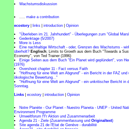
Wachstumsdiskussion
.....
make a contribution
ecostory
|
links
|
introduction
|
Opinion
"Überleben im 21. Jahrhundert" - Überlegungen zum "Global Mars
Gedenktage (5/2007)
More is Less
Eine nachhaltige Wirtschaft - oder, Grenzen des Wachstums - wir
überholt?
Englisch
; Limits to Growth aus dem Buch "Towards a Sus
Economy", von Ted Trainer (1996)
Einige Seiten aus dem Buch "Ein Planet wird geplündert", von Her
(1976)
Overshoot chapter 11 - Fact versus Faith
"Hoffnung für eine Welt am Abgrund" - ein Bericht in der FAZ und
ökologische Bewertung..."
"Hoffnung für eine Welt am Abgrund" - ein unkritischer Bericht in
Sonntag.
Links
|
ecostory
|
introduction
|
Opinion
Notre Planète - Our Planet - Nuestro Planeta - UNEP - United Nat
Environment Programme
Umweltforum fŸr Aktion und Zusammenarbeit
Agenda 21 - Ziele (Zusammenfassung und
Originaltext
)
Site agenda 21 de l'Etat de Genève - durabilité