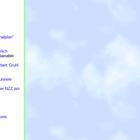
halplan"
klich
tainable
bert Gruhl
 unsere
 der NZZ am
ions