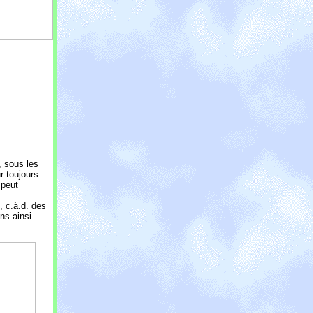
, sous les
r toujours.
 peut
 c.à.d. des
ns ainsi