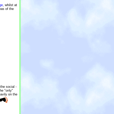
ge
, whilst at
eas of the
the social -
he "only"
eavily on the