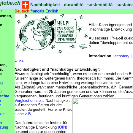
globe.ch
Nachhaltigkeit - durabilité - sostenibilità - sustaina
ry
Deutsch
français
English
hemen,
s:
Hilfe! Kann irgendjemand 
"nachhaltige Entwicklung"
Au secours ! Y-a-t-il quel
définir "développement dur
?
Introduction
|
ecostory
|
Links
men,
s,
Nachhaltigkeit und "nachhaltige Entwicklung":
s:
Etwas is ökologisch "nachhaltig", wenn es unter den bestehenden B
für sehr lange so weitergehen kann, theoretisch für immer. Die Kernfr
ng
also, wie lange kann eine Entwicklung weitergehen wie bisher.
Als Zeitmaß wählt man menschliche Lebensabschnitte, d.h. Generat
d
Generation wird mit 25 Jahren gemessen und wir können so die Anza
chte
vergangenen, heutigen und künftigen Generationen zählen.
e
Vergleichen sie...
Nachhaltigkeit",
e
auf manchen Seiten als drei
Säulen dargestellt. Für eine Kritik
keit
siehe z.B. ...
n
Das österreichische Institut für
zung
Nachhaltige Entwicklung
(ÖIN)
bekennt sich zur sogenannten