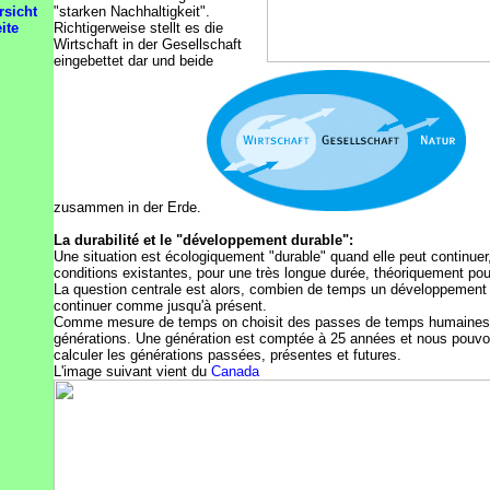
rsicht
"starken Nachhaltigkeit".
ite
Richtigerweise stellt es die
Wirtschaft in der Gesellschaft
eingebettet dar und beide
zusammen in der Erde.
La durabilité et le "développement durable":
Une situation est écologiquement "durable" quand elle peut continuer
conditions existantes, pour une très longue durée, théoriquement pou
La question centrale est alors, combien de temps un développement
continuer comme jusqu'à présent.
Comme mesure de temps on choisit des passes de temps humaines,
générations. Une génération est comptée à 25 années et nous pouvo
calculer les générations passées, présentes et futures.
L'image suivant vient du
Canada