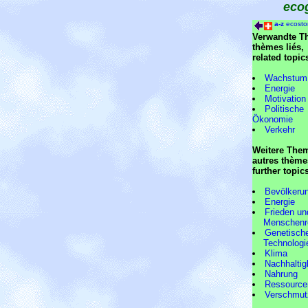
eco
a-z
ecosto
Verwandte T
thèmes liés,
related topic
Wachstum
Energie
Motivation
Politische
Ökonomie
Verkehr
Weitere The
autres thème
further topic
Bevölkeru
Energie
Frieden un
Menschenre
Genetisch
Technologi
Klima
Nachhaltig
Nahrung
Ressource
Verschmut