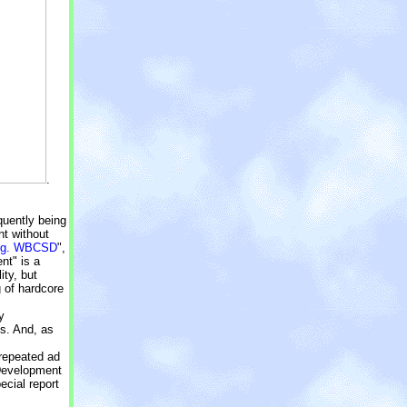
.
quently being
nt without
.g. WBCSD
",
nt" is a
ity, but
 of hardcore
y
s. And, as
 repeated ad
Development
cial report