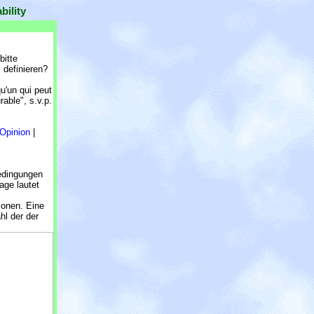
bility
bitte
 definieren?
qu'un qui peut
able", s.v.p.
Opinion
|
edingungen
age lautet
ionen. Eine
hl der der