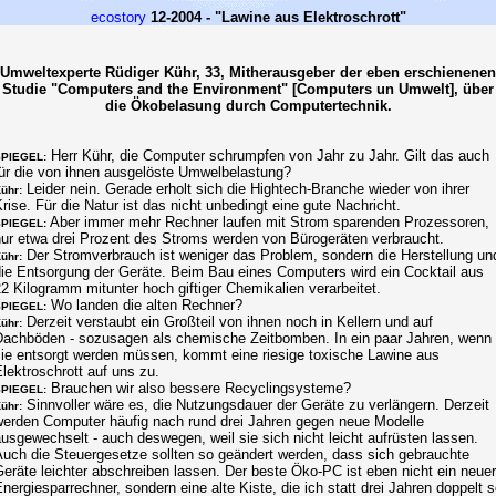
ecostory
12-2004 - "Lawine aus Elektroschrott"
Umweltexperte Rüdiger Kühr, 33, Mitherausgeber der eben erschienenen
Studie "Computers and the Environment" [Computers un Umwelt], über
die Ökobelasung durch Computertechnik.
Herr Kühr, die Computer schrumpfen von Jahr zu Jahr. Gilt das auch
PIEGEL:
für die von ihnen ausgelöste Umwelbelastung?
Leider nein. Gerade erholt sich die Hightech-Branche wieder von ihrer
ühr:
rise. Für die Natur ist das nicht unbedingt eine gute Nachricht.
Aber immer mehr Rechner laufen mit Strom sparenden Prozessoren,
PIEGEL:
nur etwa drei Prozent des Stroms werden von Bürogeräten verbraucht.
Der Stromverbrauch ist weniger das Problem, sondern die Herstellung un
ühr:
die Entsorgung der Geräte. Beim Bau eines Computers wird ein Cocktail aus
2 Kilogramm mitunter hoch giftiger Chemikalien verarbeitet.
Wo landen die alten Rechner?
PIEGEL:
Derzeit verstaubt ein Großteil von ihnen noch in Kellern und auf
ühr:
Dachböden - sozusagen als chemische Zeitbomben. In ein paar Jahren, wenn
sie entsorgt werden müssen, kommt eine riesige toxische Lawine aus
lektroschrott auf uns zu.
Brauchen wir also bessere Recyclingsysteme?
PIEGEL:
Sinnvoller wäre es, die Nutzungsdauer der Geräte zu verlängern. Derzeit
ühr:
werden Computer häufig nach rund drei Jahren gegen neue Modelle
usgewechselt - auch deswegen, weil sie sich nicht leicht aufrüsten lassen.
Auch die Steuergesetze sollten so geändert werden, dass sich gebrauchte
eräte leichter abschreiben lassen. Der beste Öko-PC ist eben nicht ein neuer
nergiesparrechner, sondern eine alte Kiste, die ich statt drei Jahren doppelt 