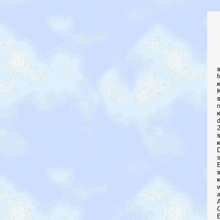
S
K
K
S
K
2
S
K
E
S
K
a
G
E