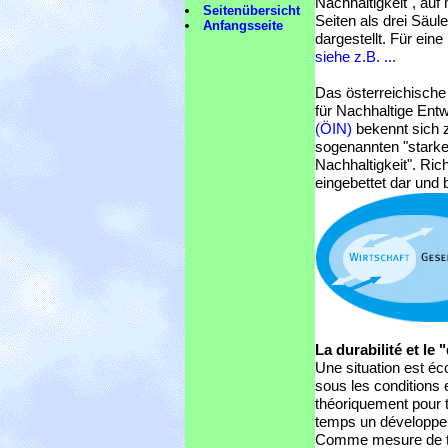
Nachhaltigkeit", au
Seitenübersicht
Seiten als drei Säul
Anfangsseite
dargestellt. Für eine 
siehe z.B. ...
Das österreichische 
für Nachhaltige Ent
(ÖIN)
bekennt sich 
sogenannten "stark
Nachhaltigkeit". Rich
eingebettet dar und
La durabilité et le
Une situation est éc
sous les conditions 
théoriquement pour t
temps un développe
Comme mesure de te