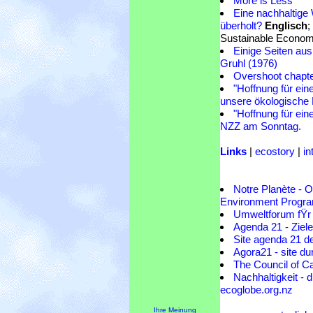
More is Less
Eine nachhaltige 
überholt?
Englisch
;
Sustainable Economy
Einige Seiten aus
Gruhl (1976)
Overshoot chapter
"Hoffnung für ein
unsere ökologische 
"Hoffnung für ein
NZZ am Sonntag.
Links
|
ecostory
|
in
Notre Planète - O
Environment Prog
Umweltforum fŸr
Agenda 21 - Zie
Site agenda 21 de
Agora21 - site dur
The Council of C
Nachhaltigkeit - du
ecoglobe.org.nz
Ihre Meinung