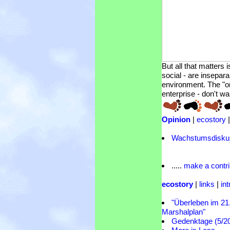
But all that matters 
social - are insepar
environment. The "on
enterprise - don't wa
Opinion
|
ecostory
Wachstumsdisku
.....
make a contri
ecostory
|
links
|
in
"Überleben im 21
Marshalplan"
Gedenktage (5/2