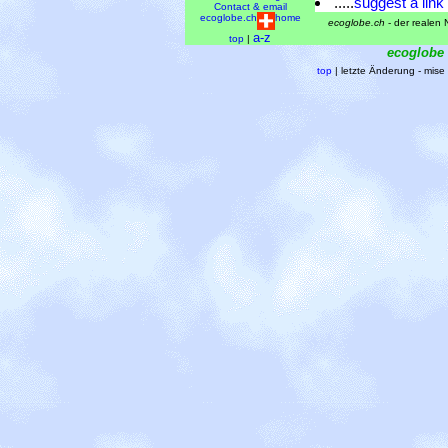
.....
suggest a link
Contact & email
ecoglobe.ch
home
ecoglobe.ch
- der realen N
a-z
top
|
ecoglobe
top
| letzte Änderung - mis