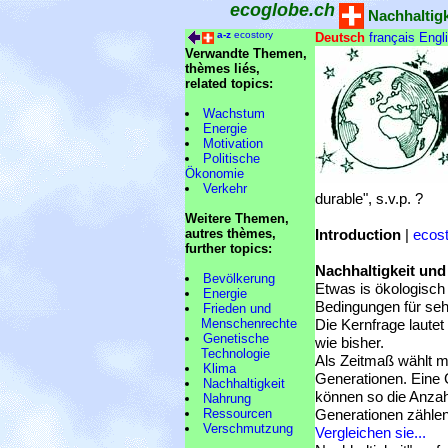
ecoglobe.ch
Nachhaltigke
a-z
ecostory
Deutsch
français
Engl
Verwandte Themen,
thèmes liés,
related topics:
Wachstum
Energie
Motivation
Politische
Ökonomie
Verkehr
durable", s.v.p. ?
Weitere Themen,
autres thèmes,
Introduction
|
ecos
further topics:
Nachhaltigkeit und
Bevölkerung
Etwas is ökologisch
Energie
Bedingungen für seh
Frieden und
Menschenrechte
Die Kernfrage lautet
Genetische
wie bisher.
Technologie
Als Zeitmaß wählt m
Klima
Generationen. Eine 
Nachhaltigkeit
können so die Anzah
Nahrung
Ressourcen
Generationen zählen
Verschmutzung
Vergleichen sie...