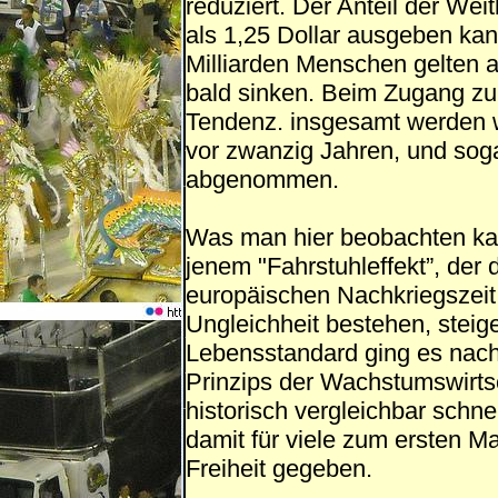
reduziert. Der Anteil der Wei
als 1,25 Dollar ausgeben kann
Milliarden Menschen gelten a
bald sinken. Beim Zugang zu 
Tendenz. insgesamt werden w
vor zwanzig Jahren, und soga
abgenommen.
Was man hier beobachten kan
jenem "Fahrstuhleffekt”, der 
europäischen Nachkriegszeit 
Ungleichheit bestehen, steige
Lebensstandard ging es nach
Prinzips der Wachstumswirtsc
historisch vergleichbar schne
damit für viele zum ersten M
Freiheit gegeben.