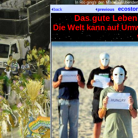
[
In Rio ging's den Machtausübenden
ecosto
back
previous
Das gute Leben
Die Welt kann auf Umw