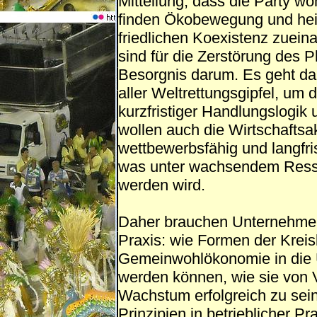
Mitteilung, dass die Party wo
finden Ökobewegung und heiß
friedlichen Koexistenz zueina
sind für die Zerstörung des P
Besorgnis darum. Es geht da
aller Weltrettungsgipfel, um
kurzfristiger Handlungslogik
wollen auch die Wirtschaftsakt
wettbewerbsfähig und langfri
was unter wachsendem Resso
werden wird.
Daher brauchen Unternehmen
Praxis: wie Formen der Kreis
Gemeinwohlökonomie in die U
werden können, wie sie von V
Wachstum erfolgreich zu sein
Prinzipien in betrieblicher