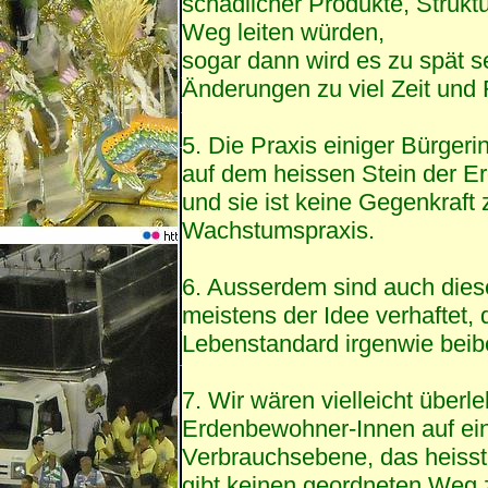
schädlicher Produkte, Strukt
Weg leiten würden,
sogar dann wird es zu spät s
Änderungen zu viel Zeit un
5. Die Praxis einiger Bürgerin
auf dem heissen Stein der E
und sie ist keine Gegenkraft
Wachstumspraxis.
6. Ausserdem sind auch di
meistens der Idee verhaftet,
Lebenstandard irgenwie beib
7. Wir wären vielleicht überl
Erdenbewohner-Innen auf ein
Verbrauchsebene, das heisst 
gibt keinen geordneten Weg z