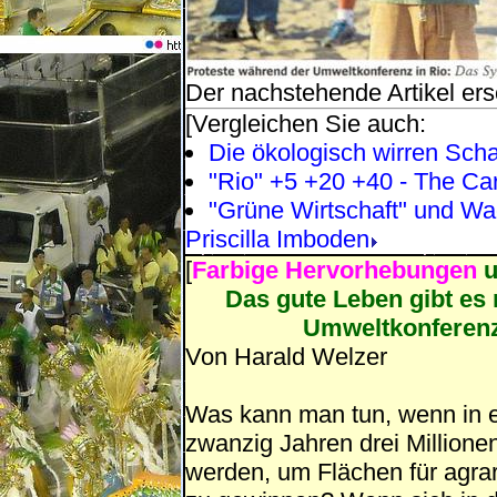
Der nachstehende Artikel ers
[Vergleichen Sie auch:
Die ökologisch wirren Sc
"Rio" +5 +20 +40 - The Ca
"Grüne Wirtschaft" und W
Priscilla Imboden
[
Farbige Hervorhebungen
u
Das gute Leben gibt es 
Umweltkonferenze
Von Harald Welzer
Was kann man tun, wenn in e
zwanzig Jahren drei Millione
werden, um Flächen für agrar