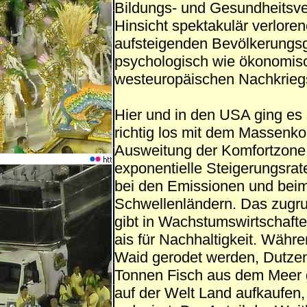
Bildungs- und Gesundheitsve
Hinsicht spektakulär verloren
aufsteigenden Bevölkerungsg
psychologisch wie ökonomisc
westeuropäischen Nachkriegs
Hier und in den USA ging es
richtig los mit dem Massen
Ausweitung der Komfortzone. 
exponentielle Steigerungsrat
bei den Emissionen und beim
Schwellenländern. Das zugrun
gibt in Wachstumswirtschafte
ais für Nachhaltigkeit. Währ
Waid gerodet werden, Dutze
Tonnen Fisch aus dem Meer g
auf der Welt Land aufkaufen,