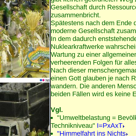
Gesellschaft durch Ressour
zusammenbricht.
Spätestens nach dem Ende d
moderne Gesellschaft zusa
In dem dadurch enststehend
Nuklearkraftwerke wahrschein
Wartung zu einer allgemeinen
verheerenden Folgen für alle
Nach dieser menschengemach
einen Gott glauben je nach R
wandern. Die anderen Mensc
beiden Fällen wird es keine 
Vgl.
"Umweltbelastung = Bevöl
Technikniveau"
I=PxAxT
"Himmelfahrt ins Nichts