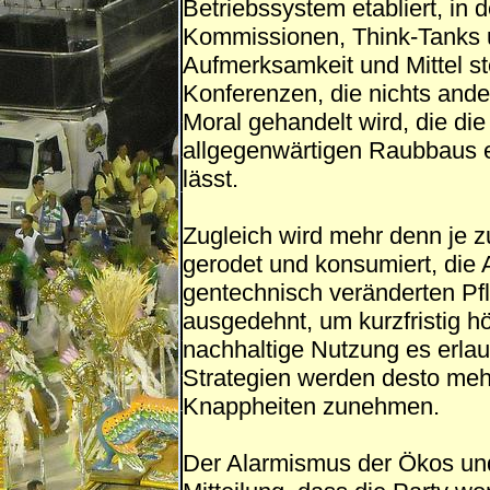
Betriebssystem etabliert, in
Kommissionen, Think-Tanks 
Aufmerksamkeit und Mittel st
Konferenzen, die nichts ande
Moral gehandelt wird, die die
allgegenwärtigen Raubbaus 
lässt.
Zugleich wird mehr denn je zu
gerodet und konsumiert, die A
gentechnisch veränderten Pf
ausgedehnt, um kurzfristig hö
nachhaltige Nutzung es erla
Strategien werden desto mehr 
Knappheiten zunehmen.
Der Alarmismus der Ökos und 