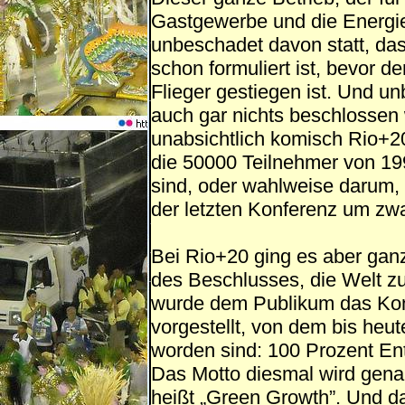
Gastgewerbe und die Energiek
unbeschadet davon statt, d
schon formuliert ist, bevor d
Flieger gestiegen ist. Und u
auch gar nichts beschlossen
unabsichtlich komisch Rio+2
die 50000 Teilnehmer von 199
sind, oder wahlweise darum,
der letzten Konferenz um z
Bei Rio+20 ging es aber gan
des Beschlusses, die Welt zu
wurde dem Publikum das Kon
vorgestellt, von dem bis heu
worden sind: 100 Prozent Ent
Das Motto diesmal wird gena
heißt „Green Growth”. Und d