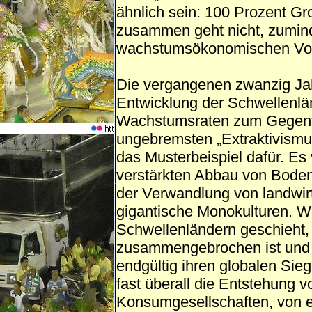
ähnlich sein: 100 Prozent Gr
zusammen geht nicht, zumin
wachstumsökonomischen Vorz
Die vergangenen zwanzig Jahr
Entwicklung der Schwellenlän
Wachstumsraten zum Gegentei
ungebremsten „Extraktivismus
das Musterbeispiel dafür. Es
verstärkten Abbau von Bode
der Verwandlung von landwirt
gigantische Monokulturen. W
Schwellenländern geschieht, 
zusammengebrochen ist und d
endgültig ihren globalen Sie
fast überall die Entstehung v
Konsumgesellschaften, von 