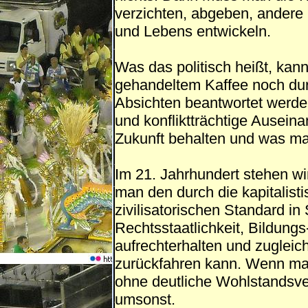
verzichten, abgeben, andere 
und Lebens entwickeln.
Was das politisch heißt, kan
gehandeltem Kaffee noch durc
Absichten beantwortet werden
und konfliktträchtige Ausein
Zukunft behalten und was m
Im 21. Jahrhundert stehen wi
man den durch die kapitalisti
zivilisatorischen Standard in
Rechtsstaatlichkeit, Bildun
aufrechterhalten und zugleic
zurückfahren kann. Wenn man 
ohne deutliche Wohlstandsver
umsonst.