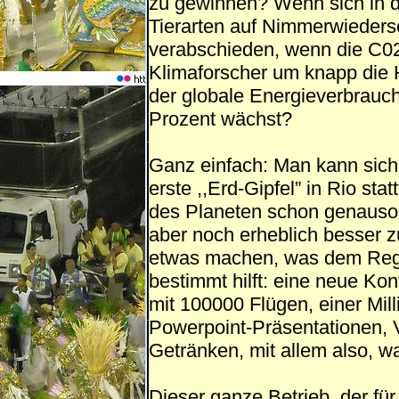
zu gewinnen? Wenn sich in 
Tierarten auf Nimmerwieders
verabschieden, wenn die C0
Klimaforscher um knapp die H
der globale Energieverbrauch
Prozent wächst?
Ganz einfach: Man kann sich
erste ,,Erd-Gipfel” in Rio st
des Planeten schon genauso 
aber noch erheblich besser 
etwas machen, was dem Regen
bestimmt hilft: eine neue Ko
mit 100000 Flügen, einer Mill
Powerpoint-Präsentationen, 
Getränken, mit allem also, w
Dieser ganze Betrieb, der für