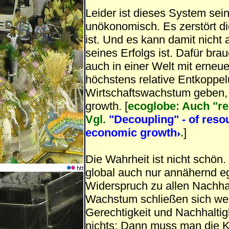
Leider ist dieses System se
unökonomisch. Es zerstört d
ist. Und es kann damit nicht
seines Erfolgs ist. Dafür brau
auch in einer Welt mit erneu
höchstens relative Entkoppe
Wirtschaftswachstum geben, 
growth. [
ecoglobe: Auch "rel
Vgl.
"Decoupling" - of reso
economic growth
.
]
Die Wahrheit ist nicht schön
global auch nur annähernd eg
Widerspruch zu allen Nachhal
Wachstum schließen sich wec
Gerechtigkeit und Nachhaltigk
nichts: Dann muss man die K