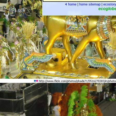
home
|
home
sitemap
|
ecostor
ecoglob