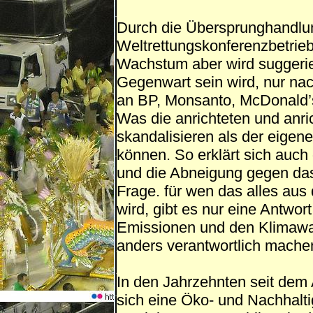
Durch die Übersprunghandlu
Weltrettungskonferenzbetrie
Wachstum aber wird suggerier
Gegenwart sein wird, nur nach
an BP, Monsanto, McDonald’s,
Was die anrichteten und anric
skandalisieren als der eigene
können. So erklärt sich auch
und die Abneigung gegen das
Frage. für wen das alles au
wird, gibt es nur eine Antwort:
Emissionen und den Klimaw
anders verantwortlich machen
In den Jahrzehnten seit de
sich eine Öko- und Nachhalti