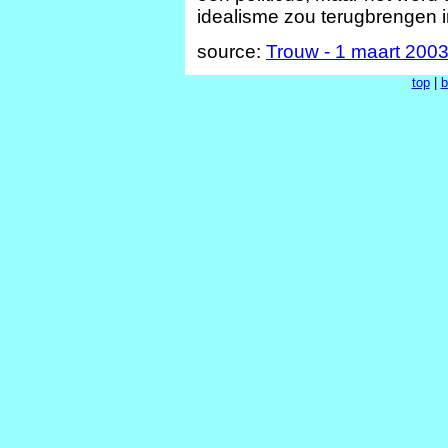
idealisme zou terugbrengen i
source:
Trouw - 1 maart 200
top
|
b