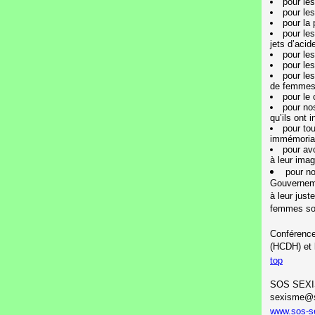
pour les
pour les
pour la 
pour le
jets d’acid
pour le
pour le
pour les
de femmes 
pour le 
pour nos
qu’ils ont 
pour to
immémoria
pour av
à leur imag
pour n
Gouverneme
à leur just
femmes son
Conférence
(HCDH) et 
top
SOS SEX
sexisme@s
www.sos-s