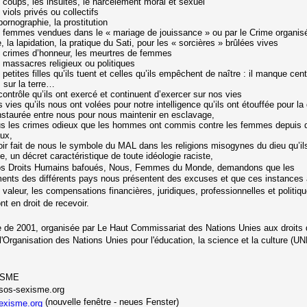
 coups, les insultes, le harcèlement moral et sexuel
 viols privés ou collectifs
pornographie, la prostitution
s femmes vendues dans le « mariage de jouissance » ou par le Crime organisé
e, la lapidation, la pratique du Sati, pour les « sorcières » brûlées vives
s crimes d’honneur, les meurtres de femmes
s massacres religieux ou politiques
 petites filles qu’ils tuent et celles qu’ils empêchent de naître : il manque cent
sur la terre…
contrôle qu’ils ont exercé et continuent d’exercer sur nos vies
 vies qu’ils nous ont volées pour notre intelligence qu’ils ont étouffée pour la 
instaurée entre nous pour nous maintenir en esclavage,
us les crimes odieux que les hommes ont commis contre les femmes depuis
ux,
oir fait de nous le symbole du MAL dans les religions misogynes du dieu qu’il
e, un décret caractéristique de toute idéologie raciste,
os Droits Humains bafoués, Nous, Femmes du Monde, demandons que les
nts des différents pays nous présentent des excuses et que ces instances 
e valeur, les compensations financières, juridiques, professionnelles et politiq
t en droit de recevoir.
 de 2001, organisée par Le Haut Commissariat des Nations Unies aux droits
l'Organisation des Nations Unies pour l'éducation, la science et la culture (
ISME
os-sexisme.org
(nouvelle fenêtre - neues Fenster)
exisme.org