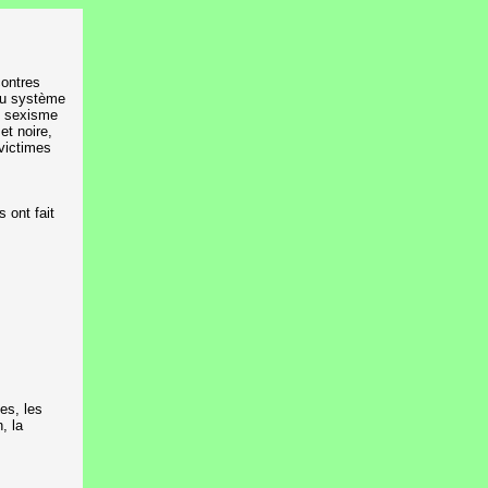
contres
 du système
Le sexisme
et noire,
victimes
 ont fait
es, les
, la