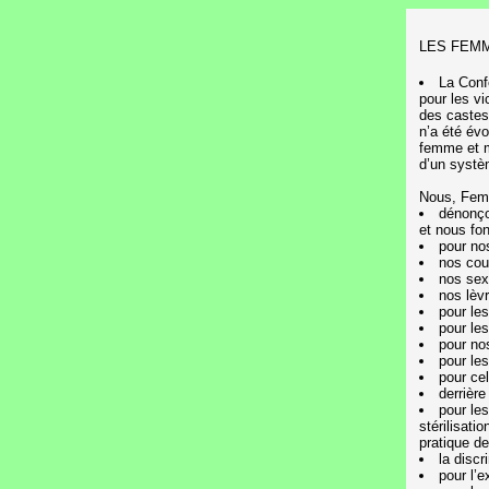
LES FEM
La Conf
pour les vi
des castes
n’a été évo
femme et m
d’un systèm
Nous, Fe
dénonço
et nous fon
pour no
nos cou
nos sex
nos lèv
pour les
pour les
pour no
pour les
pour ce
derrière
pour le
stérilisati
pratique de
la discr
pour l’e