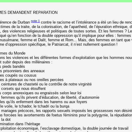
MES DEMANDENT REPARATION
note 1
érence de Durban
contre le racisme et l’intolérance a été un lieu de ren
ctimes de la traite, de la colonisation, de l’apartheid, de l’épuration ethnique,
, des violences religieuses et politiques de toutes sortes. Et les femmes ? 
qué qu’en fonction de la double oppression qu’il implique pour elles : femmes 
usulmane, femme et Dalit, femme et Rom... Mais, des femmes en tant que 
e d’oppression spécifique, le Patriarcat, il n’est nullement question !
mmes du Monde
ns les violences et les différentes formes d’exploitation que les hommes nous
t subir depuis des millénaires :
s pieds bandés
s prisonniers des anneaux
es coupés ou cousus
res à plateaux ou nos oreilles percées
 ceintures de chasteté ou le contrôle de notre virginité
 corsets qui nous étouffent
s corps anorexiques ou engraissés selon leur loi
 femmes qu’ils privent d‘éducation, de liberté, d’autonomie
lles qu’ils enferment dans les harems ou aux foyers
 le voile, le tchador, le tchadri ou la burqa
s mariages précoces, les rapports sexuels imposés les grossesses non désiré
ons forcées les avortements de foetus féminins pour la polygynie, la répudiation
 la dot
imination dans l’héritage
xploitation économique, l’esclavage domestique, la double journée de travail