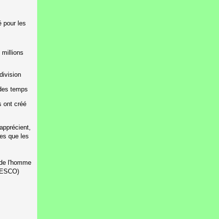
 pour les
 millions
division
 des temps
s ont créé
apprécient,
ues que les
 de l'homme
UNESCO)