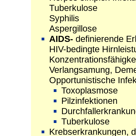
Tuberkulose
Syphilis
Aspergillose
AIDS-
definierende E
HIV-bedingte Hirnleis
Konzentrationsfähigke
Verlangsamung, Dem
Opportunistische Infekt
Toxoplasmose
Pilzinfektionen
Durchfallerkranku
Tuberkulose
Krebserkrankungen, di