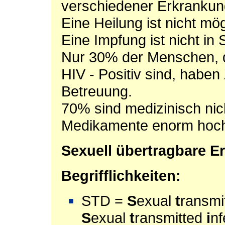
verschiedener Erkranku
Eine Heilung ist nicht mög
Eine Impfung ist nicht in S
Nur 30% der Menschen, d
HIV - Positiv sind, habe
Betreuung.
70% sind medizinisch nich
Medikamente enorm hoch
Sexuell übertragbare E
Begrifflichkeiten:
STD =
S
exual
t
ransmi
S
exual
t
ransmitted
i
nf