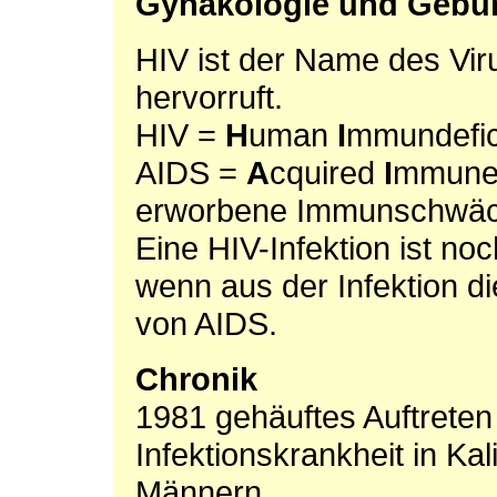
Gynäkologie und Gebur
HIV ist der Name des Vir
hervorruft.
HIV =
H
uman
I
mmundefi
AIDS =
A
cquired
I
mmun
erworbene Immunschwä
Eine HIV-Infektion ist no
wenn aus der Infektion d
von AIDS.
Chronik
1981 gehäuftes Auftreten
Infektionskrankheit in Kal
Männern