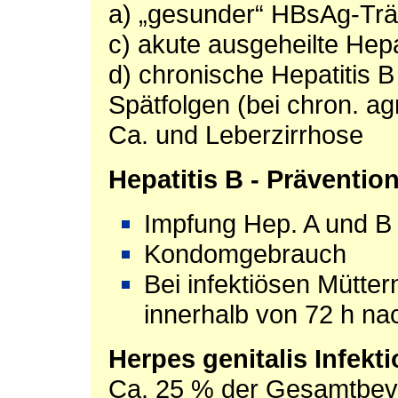
a) „gesunder“ HBsAg-Träge
c) akute ausgeheilte Hepa
d) chronische Hepatitis 
Spätfolgen (bei chron. ag
Ca. und Leberzirrhose
Hepatitis B - Präventio
Impfung Hep. A und B
Kondomgebrauch
Bei infektiösen Mütte
innerhalb von 72 h na
Herpes genitalis Infekt
Ca. 25 % der Gesamtbevö