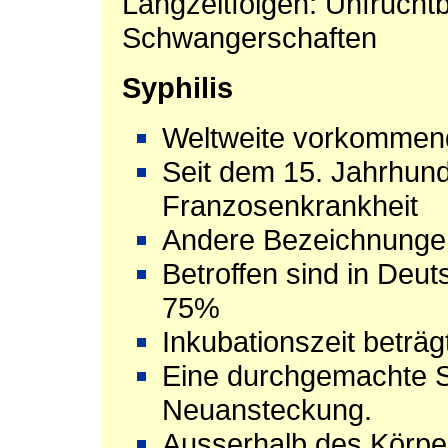
Langzeitfolgen: Unfruchtb
Schwangerschaften
Syphilis
Weltweite vorkomme
Seit dem 15. Jahrhund
Franzosenkrankheit
Andere Bezeichnunge
Betroffen sind in Deu
75%
Inkubationszeit beträ
Eine durchgemachte Sy
Neuansteckung.
Ausserhalb des Körper