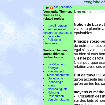
ecoglobe.c
a-z
|
ecostory
Verwandte Themen,
Nos vues
|
contac
thèmes liés,
related topics:
Notion de base :
L
travail, stages
vivre. La planète a
séminaires et
rencontres interactifs
épuisables.
durabilité
Politische
Principe socio-pol
Ökonomie
de notre planète, e
égal s'il y a quel
Weitere Themen,
autres thèmes,
ou bien si tous ho
further topics:
C'est le poids tota
C'est pourquoi
eco
Bevölkerung
rélation avec ses 
Energie
Frieden und
Menschenrechte
But de travail :
L'e
Genetische
qu'on accepte les r
Technologie
qu'on en tire les 
Klima
Nachhaltigkeit
moyens et métho
Nahrung
Ressourcen
utilisation des
Verschmutzung
sur des faits et no
prouvables.