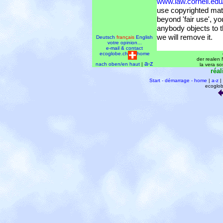
www.law.cornell.ed
use copyrighted mate
beyond 'fair use', y
anybody objects to t
we will remove it.
Deutsch
français
English
votre opinion...
e-mail & contact
ecoglobe.ch
home
der realen N
a-z
nach oben/en haut
|
la vera so
réal
Start - démarrage - home
|
a-z
|
ecoglob