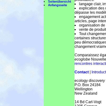
Seitenübersicht
langage clair, i
Anfangsseite
explication des 
dépasse les modèle
engagement actif
articles, page inter
organisation de 
vente de produi
Tout changemen
certaines structure
peu démocratiques.
changement vraimen
Comparaissez ég
ecoglobe
Nouvelle
rencontres interact
Contact
|
Introduc
ecology discovery 
P.O. Box 24184
Wellington
New Zealand
14 Bd Carl-Vogt