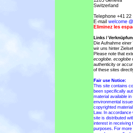
1205 Geneva
Switzerland
Telephone +41 22
E-mail
welcome @ 
Eliminez les espa
Links / Verknüpfun
Die Aufnahme einer 
wir uns hinter Zielse
Please note that ext
ecoglobe
.
ecoglobe
d
authenticity or accu
of these sites direct
Fair use Notice:
This site contains c
been specifically a
material available in
environmental issues
copyrighted material
Law. In accordance w
site is distributed w
interest in receiving
purposes. For more i