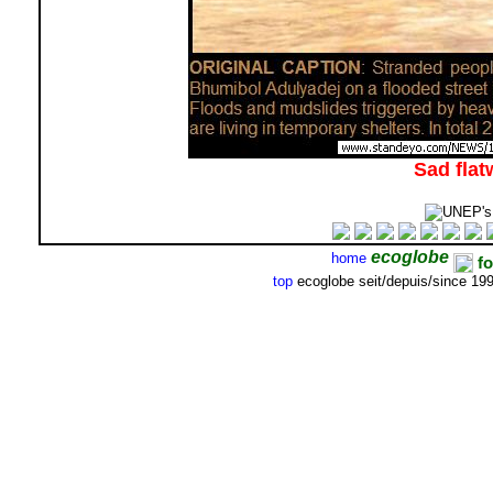
Sad flat
ecoglobe
home
fo
top
ecoglobe seit/depuis/since 19