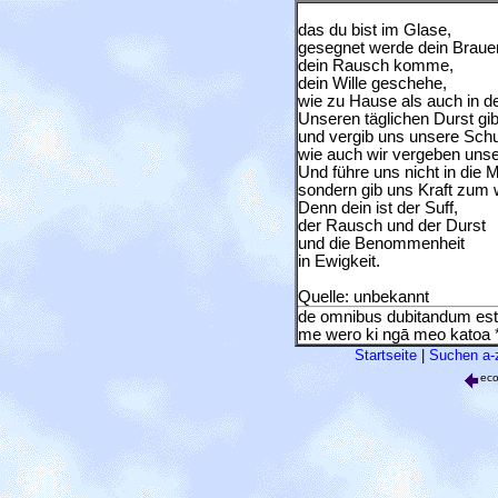
das du bist im Glase,
gesegnet werde dein Brauer
dein Rausch komme,
dein Wille geschehe,
wie zu Hause als auch in d
Unseren täglichen Durst gi
und vergib uns unsere Schu
wie auch wir vergeben uns
Und führe uns nicht in die M
sondern gib uns Kraft zum 
Denn dein ist der Suff,
der Rausch und der Durst
und die Benommenheit
in Ewigkeit.
Quelle: unbekannt
de omnibus dubitandum est
me wero ki ngā
meo katoa *
Startseite
|
Suchen a-
ec