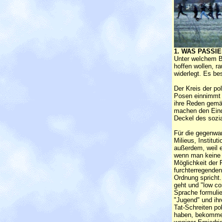
1. WAS PASSIE
Unter welchem Bl
hoffen wollen, r
widerlegt. Es be
Der Kreis der po
Posen einnimmt o
ihre Reden gemä
machen den Eind
Deckel des sozia
Für die gegenwar
Milieus, Institu
außerdem, weil e
wenn man keine 
Möglichkeit der 
furchterregenden
Ordnung spricht.
geht und "low co
Sprache formulier
"Jugend" und ih
Tat-Schreiten po
haben, bekommen