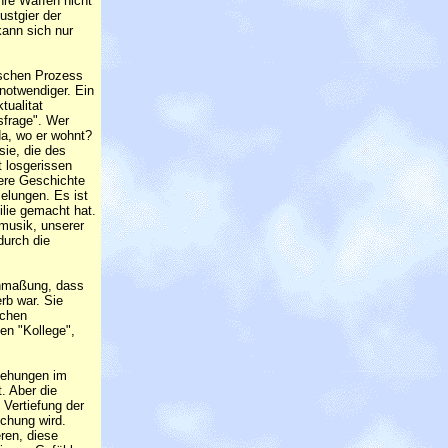
hre Waffen nicht
ustgier der
kann sich nur
ischen Prozess
 notwendiger. Ein
tualitat
sfrage". Wer
da, wo er wohnt?
sie, die des
t losgerissen
sere Geschichte
zelungen. Es ist
ilie gemacht hat.
rmusik, unserer
durch die
Anmaßung, dass
rb war. Sie
schen
en "Kollege",
iehungen im
. Aber die
 Vertiefung der
schung wird.
ren, diese