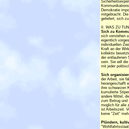
Sicherheitsexpert
Kommunikationswe
Demokratie impor
mitgebracht. Die
geliefert, sich 
II. WAS ZU TUN
Sich zu Kommu
sich verstehen u
eigentlich vorge
individuellen Zw
Kraft an der Wir
kollektiv beset
der entlaufenen 
sein. Sie will di
mit jeder politi
Sich organisier
der Arbeit, sie 
herangeschafft w
ihre schwarzen K
kumulierte Stipe
andere Mittel, d
zum Betrug und 
moglich für alle 
ist Arbeitszeit. 
keine "Zeit" meh
Plündern, kultiv
"Wohlfahrtsstaat