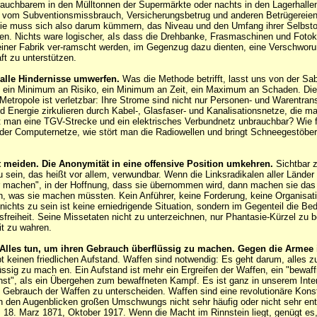
uchbarem in den Mülltonnen der Supermärkte oder nachts in den Lagerhalle
, vom Subventionsmissbrauch, Versicherungsbetrug und anderen Betrügereien 
ie muss sich also darum kümmern, das Niveau und den Umfang ihrer Selbsto
en. Nichts ware logischer, aIs dass die Drehbanke, Frasmaschinen und Fotoko
einer Fabrik ver-ramscht werden, im Gegenzug dazu dienten, eine Verschworu
t zu unterstützen.
alle Hindernisse umwerfen.
Was die Methode betrifft, lasst uns von der Sa
n: ein Minimum an Risiko, ein Minimum an Zeit, ein Maximum an Schaden. Die
r Metropole ist verletzbar: Ihre Strome sind nicht nur Personen- und Warentran
d Energie zirkulieren durch Kabel-, Glasfaser- und Kanalisationsnetze, die m
 man eine TGV-Strecke und ein elektrisches Verbundnetz unbrauchbar? Wie f
er Computernetze, wie stört man die Radiowellen und bringt Schneegestöber
t meiden. Die Anonymität in eine offensive Position umkehren.
Sichtbar z
sein, das heißt vor allem, verwundbar. Wenn die Linksradikalen aller Länder
ar machen", in der Hoffnung, dass sie übernommen wird, dann machen sie da
, was sie machen müssten. Kein Anführer, keine Forderung, keine Organisati
 nichts zu sein ist keine erniedrigende Situation, sondern im Gegenteil die Be
freiheit. Seine Missetaten nicht zu unterzeichnen, nur Phantasie-Kürzel zu b
it zu wahren.
 Alles tun, um ihren Gebrauch überflüssig zu machen. Gegen die Armee i
t keinen friedlichen Aufstand. Waffen sind notwendig: Es geht darum, alles z
ssig zu mach en. Ein Aufstand ist mehr ein Ergreifen der Waffen, ein "bewaff
nst", aIs ein Übergehen zum bewaffneten Kampf. Es ist ganz in unserem Inte
Gebrauch der Waffen zu unterscheiden. Waffen sind eine revolutionäre Konst
n den Augenblicken großen Umschwungs nicht sehr häufig oder nicht sehr ent
 18. Marz 1871, Oktober 1917. Wenn die Macht im Rinnstein liegt, genügt es,