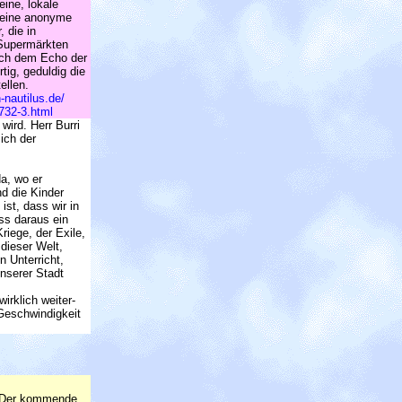
eine, lokale
r eine anonyme
, die in
Supermärkten
ach dem Echo der
tig, geduldig die
ellen.
-nautilus.de/
732-3.html
ird. Herr Burri
ich der
a, wo er
d die Kinder
ist, dass wir in
ss daraus ein
riege, der Exile,
dieser Welt,
 Unterricht,
unserer Stadt
irklich weiter-
 Geschwindigkeit
h "Der kommende