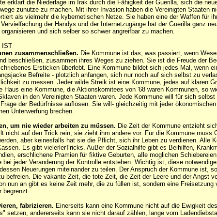
e erklart die Niederlage im Irak durch die Fähigkeit der Guerilla, sich die neu
ge zunutze zu machen. Mit ihrer Invasion haben die Vereinigten Staaten ni
tiert als vielmehr die kybernetischen Netze. Sie haben eine der Waffen für ih
 Vervielfachung der Handys und der Internetzugänge hat der Guerilla ganz neu
zu organisieren und sich selber so schwer angreifbar zu machen.
 IST
nen zusammenschließen.
Die Kommune ist das, was passiert, wenn Wesen
nd beschließen, zusammen ihres Weges zu ziehen. Sie ist die Freude der Be
schriebenes Ersticken überlebt. Eine Kommune bildet sich jedes Mal, wenn ei
angsjacke Befreite - plotzlich anfangen, sich nur noch auf sich selbst zu verl
klichkeit zu messen. Jeder wilde Streik ist eine Kommune, jedes auf klaren G
zte Haus eine Kommune, die Aktionskomitees von '68 waren Kommunen, so wie
Sklaven in den Vereinigten Staaten waren. Jede Kommune will für sich selbst
e Frage der Bedürfnisse auflösen. Sie will- gleichzeitig mit jeder ökonomischen
schen Unterwerfung brechen.
en, um nie wieder arbeiten zu müssen.
Die Zeit der Kommune entzieht sich
fällt nicht auf den Trick rein, sie zieht ihm andere vor. Für die Kommune muss 
erden, aber keinesfalls hat sie die Pflicht, sich ihr Leben zu verdienen. Al
assen. Es gibt vielerlerTricks. AuBer der Sozialhilfe gibt es Beihilfen, Kran
ndien, erschlichene Pramien für fiktive Geburten, aIle moglichen Schiebereien
ie bei jeder Veranderung der Kontrolle entstehen. Wichtig ist, diese notwendige
dessen Neuerungen miteinander zu teilen. Der Anspruch der Kommune ist, so 
zu befreien. Die vakante Zeit, die tote Zeit, die Zeit der Leere und der Angst v
Von nun an gibt es keine Zeit mehr, die zu füllen ist, sondern eine Freisetzung
r begrenzt.
ieren, fabrizieren.
Einerseits kann eine Kommune nicht auf die Ewigkeit de
s" setzen, andererseits kann sie nicht darauf zählen, lange vom Ladendiebst