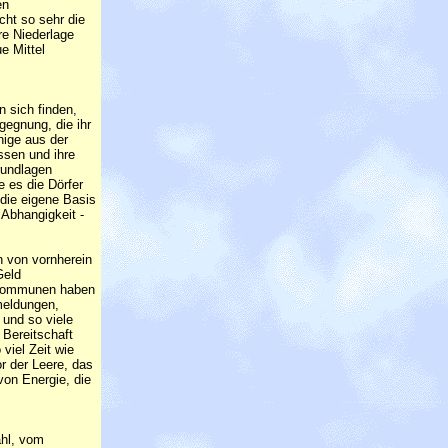
en
cht so sehr die
re Niederlage
e Mittel
 sich finden,
gegnung, die ihr
nige aus der
assen und ihre
rundlagen
 es die Dörfer
 die eigene Basis
 Abhangigkeit -
 von vornherein
Geld
le Kommunen haben
kmeldungen,
 und so viele
 Bereitschaft
viel Zeit wie
or der Leere, das
 von Energie, die
s
ahl, vom