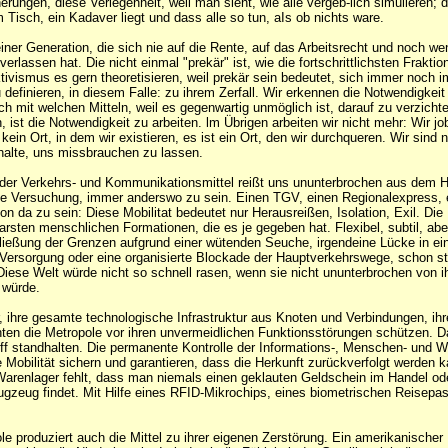
ungen, diese Verlegenheit, weil man sieht, wie alle vergeb-lich simulieren; 
 Tisch, ein Kadaver liegt und dass alle so tun, aIs ob nichts ware.
iner Generation, die sich nie auf die Rente, auf das Arbeitsrecht und noch we
verlassen hat. Die nicht einmal "prekär" ist, wie die fortschrittlichsten Frakti
ktivismus es gern theoretisieren, weil prekär sein bedeutet, sich immer noch i
 definieren, in diesem Falle: zu ihrem Zerfall. Wir erkennen die Notwendigkeit
ich mit welchen Mitteln, weil es gegenwartig unmöglich ist, darauf zu verzicht
, ist die Notwendigkeit zu arbeiten. lm Übrigen arbeiten wir nicht mehr: Wir j
ein Ort, in dem wir existieren, es ist ein Ort, den wir durchqueren. Wir sind n
halte, uns missbrauchen zu lassen.
der Verkehrs- und Kommunikationsmittel reißt uns ununterbrochen aus dem Hi
ie Versuchung, immer anderswo zu sein. Einen TGV, einen Regionalexpress, 
 da zu sein: Diese Mobilitat bedeutet nur Herausreißen, Isolation, Exil. Die 
barsten menschlichen Formationen, die es je gegeben hat. Flexibel, subtil, aber
ließung der Grenzen aufgrund einer wütenden Seuche, irgendeine Lücke in ei
 Versorgung oder eine organisierte Blockade der Hauptverkehrswege, schon s
Diese Welt würde nicht so schnell rasen, wenn sie nicht ununterbrochen von
t würde.
r, ihre gesamte technologische Infrastruktur aus Knoten und Verbindungen, ihre
ten die Metropole vor ihren unvermeidlichen Funktionsstörungen schützen. D
f standhalten. Die permanente Kontrolle der Informations-, Menschen- und W
e Mobilität sichern und garantieren, dass die Herkunft zurückverfolgt werden 
Warenlager fehlt, dass man niemals einen geklauten Geldschein im Handel od
lugzeug findet. Mit Hilfe eines RFID-Mikrochips, eines biometrischen Reisepa
le produziert auch die Mittel zu ihrer eigenen Zerstörung. Ein amerikanischer