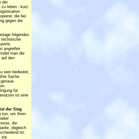
n der
zu leben - kurz:
rganisation
pierer, die bei
ng gegen die
botage folgendes
 technische
sporte;
an angreifen
indet man die
 auf den
u sein bedeutet,
 ihre Sache
s genaue
on.
dingung für
enutzen ist eine
st der Sieg
u tun, um ihren
neter
resse, die
ante, obgleich
scheidend ist:
 sie