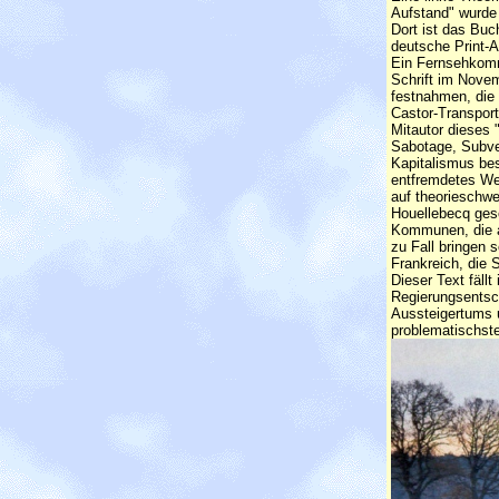
Aufstand" wurde
Dort ist das Buc
deutsche Print-A
Ein Fernsehkomm
Schrift im Nove
festnahmen, die
Castor-Transport
Mitautor dieses
Sabotage, Subve
Kapitalismus be
entfremdetes Wes
auf theorieschwe
Houellebecq ges
Kommunen, die a
zu Fall bringen 
Frankreich, die
Dieser Text fällt
Regierungsentsch
Aussteigertums u
problematischst