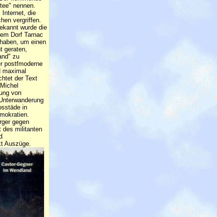
tee" nennen.
Internet, die
hen vergriffen.
ekannt wurde die
dem Dorf Tarnac
 haben, um einen
t geraten,
and" zu
er postfmoderne
d maximal
htet der Text
 Michel
dung von
 Unterwanderung
osstäde in
mokratien.
ürger gegen
 des militanten
d
kt Auszüge.