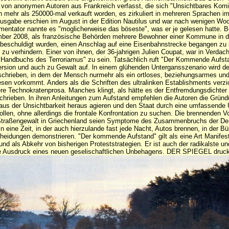
 von anonymen Autoren aus Frankreich verfasst, die sich "Unsichtbares Komi
h mehr als 250000-mal verkauft worden, es zirkuliert in mehreren Sprachen im 
usgabe erschien im August in der Edition Nautilus und war nach wenigen Woc
entator nannte es "moglicherweise das böseste", was er je gelesen hatte. B
mber 2008, als französische Behörden mehrere Bewohner einer Kommune in 
 beschuldigt wurden, einen Anschlag auf eine Eisenbahnstrecke begangen zu
 zu verhindern. Einer von ihnen, der 36-jahrigen Julien Coupat, war in Verdach
 "Handbuchs des Terroriamus" zu sein. Tatsächlich ruft "Der Kommende Aufst
rsion und auch zu Gewalt auf. ln einem glühenden Untergansszenario wird d
schrieben, in dem der Mensch nurmehr als ein ortloses, beziehungsarmes un
en vorkommt. Anders als die Schriften des ultralinken Establishments verzic
re Technokratenprosa. Manches klingt, als hätte es der Entfremdungsdichter
chrieben. ln ihren Anleitungen zum Aufstand empfehlen die Autoren die Grün
us der Unsichtbarkeit heraus agieren und den Staat durch eine umfassende
sollen, ohne allerdings die frontale Konfrontation zu suchen. Die brennenden V
 Straßengewalt in Griechenland seien Symptome des Zusammenbruchs der De
 in eine Zeit, in der auch hierzulande fast jede Nacht, Autos brennen, in der B
eidungen demonstrieren. "Der kommende Aufstand" gilt als eine Art Manifest
nd als Abkehr von bisherigen Proteststrategien. Er ist auch der radikalste un
e Ausdruck eines neuen geselischaftlichen Unbehagens. DER SPIEGEL druc