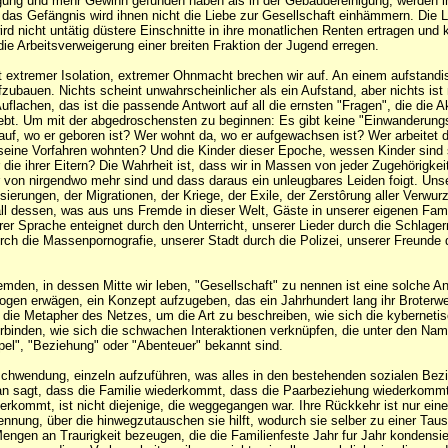
igung und mehr Gewinn gefunden haben als in der Gebäudereinigung, werden i
 das Gefängnis wird ihnen nicht die Liebe zur Gesellschaft einhämmern. Die L
rd nicht untätig düstere Einschnitte in ihre monatlichen Renten ertragen und 
ie Arbeitsverweigerung einer breiten Fraktion der Jugend erregen.
 extremer Isolation, extremer Ohnmacht brechen wir auf. An einem aufstand
ufzubauen. Nichts scheint unwahrscheinlicher als ein Aufstand, aber nichts ist
uflachen, das ist die passende Antwort auf all die ernsten "Fragen", die die Ak
iebt. Um mit der abgedroschensten zu beginnen: Es gibt keine "Einwanderung
uf, wo er geboren ist? Wer wohnt da, wo er aufgewachsen ist? Wer arbeitet 
seine Vorfahren wohnten? Und die Kinder dieser Epoche, wessen Kinder sind 
die ihrer Eitern? Die Wahrheit ist, dass wir in Massen von jeder Zugehörigkei
 von nirgendwo mehr sind und dass daraus ein unleugbares Leiden foigt. Un
isierungen, der Migrationen, der Kriege, der Exile, der Zerstôrung aller Verwur
ll dessen, was aus uns Fremde in dieser Welt, Gäste in unserer eigenen Fam
er Sprache enteignet durch den Unterricht, unserer Lieder durch die Schlage
urch die Massenpornografie, unserer Stadt durch die Polizei, unserer Freunde 
mden, in dessen Mitte wir leben, "Gesellschaft" zu nennen ist eine solche 
logen erwägen, ein Konzept aufzugeben, das ein Jahrhundert lang ihr Broterwe
 die Metapher des Netzes, um die Art zu beschreiben, wie sich die kyberneti
binden, wie sich die schwachen Interaktionen verknüpfen, die unter den Nam
el", "Beziehung" oder "Abenteuer" bekannt sind.
schwendung, einzeln aufzuführen, was alles in den bestehenden sozialen Bez
Man sagt, dass die Familie wiederkommt, dass die Paarbeziehung wiederkommt
derkommt, ist nicht diejenige, die weggegangen war. Ihre Rückkehr ist nur eine
nnung, über die hinwegzutauschen sie hilft, wodurch sie selber zu einer Tau
engen an Traurigkeit bezeugen, die die Familienfeste Jahr fur Jahr kondensie