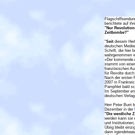
Flagschiffsendun
berichtete auf ih
"Nur Revolutions
Zeitbombe?"
"
Seit
diesem Herb
deutschen Medien
Schrift, die hier
wahrgenommen wu
«Der kommende 
stammt von eine
französischen Au
für Revolte durch
Nach der ersten P
2007 in Frankreic
Pamphlet bald sc
Im September er
deutschen Verlag 
Herr Peter Burri 
Dezember in der
"Die westliche Z
werden kann sie 
und Institutionen
Übrig bleibt einz
dann irgendetwas