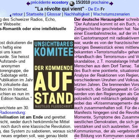
précédente
ecostory
15/2010
prochaine
"La révolte qui vient"
-
De
En
Fr
retour
|
Startseite
|
Glossar
|
Nachhaltigkeit
|
Wachstumszenarien
g des Schweizer Radios, Echo,
Der deutsche Herausgeber
schreib
rer Webseite:
"Der Aufstand kommt ist ein Buch, 
-Romantik oder eine intellektuelle
Zeitgeschichte geschrieben hat: N
einer Eisenbahnstrecke, auf der i
ein Castortransport mit radioaktivem
st diskutieren die
war, wurde es von der französische
 heftig eine
einziges Beweisstück eines mittlerwe
 bei uns kaum
bekannten »Terrorismusfalls« gehand
rde. Sie heisst
»Handbuch des Terrorismus« und Vo
Aufstand» und
skandalöse, z.T. monatelange Inhaf
r anonymen
Menschen aus dem Dorf Tarnac. Tat
torengruppe, die
des Buch eine pointierte, situationi
 Sabotage wirbt.
Analyse der Reaktionen von Regieru
ublikation im Jahr
verschiedenen Unruhen und Volksau
h zirkulierte das
letzten Jahren. Die brennenden Vors
hon im Internet.
Frankreich, die Straßengewalt in Gr
schien es nun im
werden von den Regierungen als Ge
Edition Nautilus."
polizeilich und militärisch gebändi
wobei das »Krisenmanagement« die
berichtete am 30.
auch zusammenhalten soll. Für die 
Radiosendung
:
Manifests hingegen sind die Revolte
ivilisation ist am Ende
und gerettet
Momente, Symptome des Zusamme
nicht, weder durch herkömmliche Mittel
westlichen Demokratien, die sich ge
, noch durch eine klassische Revolution.
verstärken und sich ausbreiten. Sie 
ig, das System zu sabotieren, woraus sich
Kommunismus, der als »ergebnisof
 neues ergeben soll, was genau bleibt
die Bildung von Kommunen sowie d