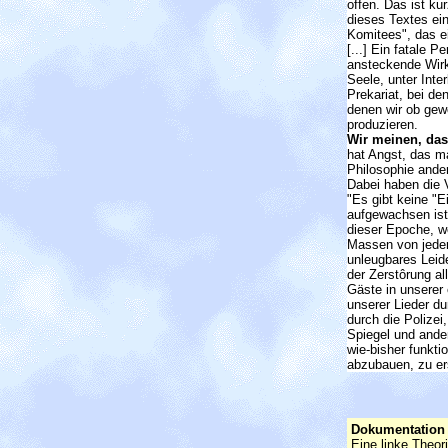
offen. Das ist k
dieses Textes ein
Komitees", das e
[...] Ein fatale 
ansteckende Wirk
Seele, unter Inte
Prekariat, bei de
denen wir ob gew
produzieren.
Wir meinen, das
hat Angst, das m
Philosophie ander
Dabei haben die V
"Es gibt keine "
aufgewachsen ist
dieser Epoche, we
Massen von jeder
unleugbares Leide
der Zerstôrung al
Gäste in unserer
unserer Lieder du
durch die Polizei
Spiegel und ander
wie-bisher funkt
abzubauen, zu er
Dokumentation
Eine linke Theo