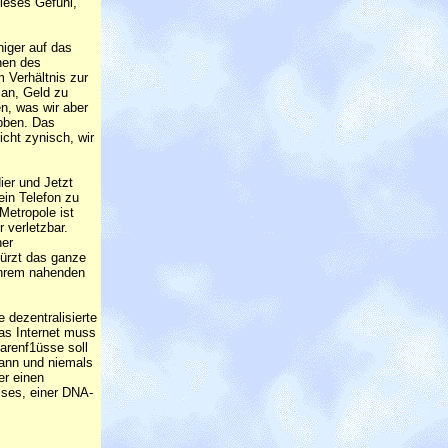
dieses Gefühl,
niger auf das
onen des
m Verhältnis zur
 an, Geld zu
en, was wir aber
obben. Das
icht zynisch, wir
er und Jetzt
ein Telefon zu
Metropole ist
 verletzbar.
ner
türzt das ganze
 ihrem nahenden
 dezentralisierte
as Internet muss
arenf1üsse soll
kann und niemals
er einen
sses, einer DNA-