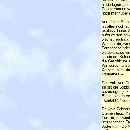
weniger Erniedr
niederlegen, und
Rentnerhorden wi
noch mehr über d
Von einem Punkt
ist alles noch a
explosiv lautes A
aufzuwerfen bel
wachst noch da a
Wer lebt da, wo 
Fernsehens oder 
wurden, dass wir
ist die der Kolon
die Geschichte a
Wir wurden unser
Körperlichkeit d
Lohnarbeit.
Das Volk von Fre
selbst die Sozio
bevorzugen jetzt
Einsamkeiten ver
"Kontakt", "Kump
Es ware Zeitver
Sterben liegt. 
Familie, die wie
herrschenden Tre
Jeder kann die M