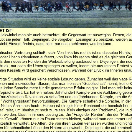
RT IST
ickwinkel man sie auch betrachtet, die Gegenwart ist ausweglos. Denen, die
aubt sie jeden Halt. Diejenigen, die vorgeben, Lösungen zu besitzen, werden au
steht Einverständnis, dass alles nur noch schlimmer werden kann.
litischen Vertretung schließt sich. Von links bis rechts ist es dasselbe Nicht
der Unschuldsmienen aufsetzt, von links bis rechts sind es die gleichen Go
ß den neuesten Funden der Werbeabteilung austauschen. Diejenigen, die no
ruck, nur noch die Urnen sprengen zu wollen, indem sie aus reinem Protest 
len Kessels wird gesichert verschlossen, während der Druck im Inneren unauf
tige Situation wird es keine soziale Lösung geben. Zunachst weil das vage 
tionen und individuellen Blasen, das man ironisch "Gesellschaft" nennt, keine 
s keine Sprache mehr für die gemeinsame Erfahrung gibt. Und man teilt kein
Sprache teilt. Es hat ein halbes Jahrhundert Kämpfe um die Aufklärung gebr
Französischen Revolution zu schaffen und ein Jahrhundert Kämpfe, um die Ar
 "Wohlfahrtsstaat" hervorzubringen. Die Kämpfe schaffen die Sprache, in de
 Nichts Ähnliches heute. Europa ist ein geldloser Kontinent der heimlich bei L
st" reist, um überhaupt noch zu reisen. Kein einziges der "Probleme", die in d
t werden, lässt in ihr eine Lösung zu. Die "Frage der Renten", die der "Prekari
rer "Gewalt" können nur im Raum stehen bleiben, während man das immer unf
lizeilich verwaltet. Die Alten, die von ihren Leuten verlassen wurden und nich
 für schandliche Löhne den Hintern abgewischt. Diejenigen, die auf krimine