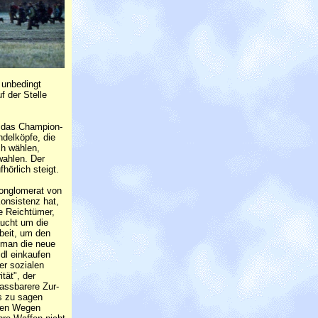
 unbedingt
f der Stelle
s, das Champion-
ndelköpfe, die
ch wählen,
wahlen. Der
hörlich steigt.
Konglomerat von
Konsistenz hat,
e Reichtümer,
aucht um die
beit, um den
r man die neue
idl einkaufen
er sozialen
tät", der
assbarere Zur-
ts zu sagen
llen Wegen