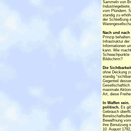
Sammeln von Bra
Industriegebiete
vom Plündern. S
standig zu erhöh
der SchlieBung 
Warengesellschaf
Nach und nach 
Prinzip behalte
Infrastruktur de
Informationen un
kann. Wie macht
Schwachpunkte d
Bildschirm?
Die Sichtbarkei
ohne Deckung zu 
standig "sichtb
Gegenteil dessen
Gesellschaftlich
maximale Aktions
Art, diese Freihe
In Waffen sein.
politisch.
Es gib
Gebrauch überflü
Bereitschaftsdie
Bewaffnung vom 
ihre Benutzung i
10. August 1792,