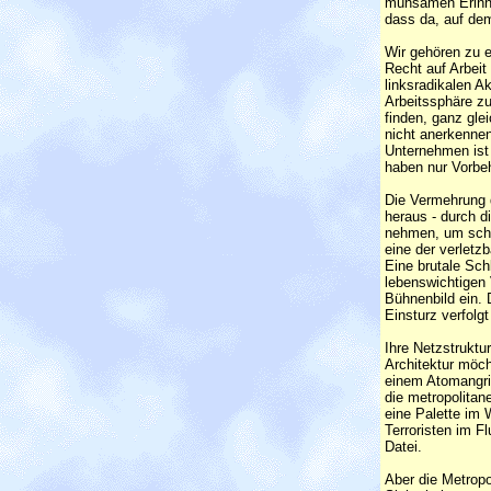
mühsamen Erinner
dass da, auf dem
Wir gehören zu e
Recht auf Arbeit 
linksradikalen A
Arbeitssphäre zu
finden, ganz gle
nicht anerkennen
Unternehmen ist k
haben nur Vorbe
Die Vermehrung 
heraus - durch d
nehmen, um schon
eine der verletz
Eine brutale Sch
lebenswichtigen
Bühnenbild ein. 
Einsturz verfolg
Ihre Netzstruktu
Architektur möch
einem Atomangrif
die metropolitan
eine Palette im 
Terroristen im F
Datei.
Aber die Metropo