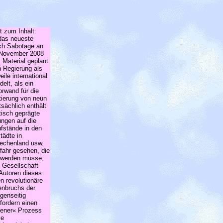
t zum Inhalt:
das neueste
ach Sabotage an
m November 2008
 Material geplant
n Regierung als
ile international
elt, als ein
rwand für die
tierung von neun
sächlich enthält
stisch geprägte
ngen auf die
fstände in den
tädte in
iechenland usw.
fahr gesehen, die
gt werden müsse,
 Gesellschaft
Autoren dieses
n revolutionäre
nbruchs der
genseitig
fordern einen
fener« Prozess
ie