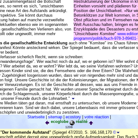
urz zusammengefasst die Botschaft
Restrukturierung der Ökonomie in kl
es, so nennt es sich, "unsichtbaren
Einheiten vorsieht und plädieren fü
ine neue Art des Aufstands ankündigt.
Position der Unsichtbarkeit. »Nur wir
Perspektive. Sie könnt durchaus
Betonklötzen zur Welt kommen, in 
ung haben auf manche verzweifelte
Obst pflücken und im Fernsehen n
rlektuellen ebenso wie im sogenannten
Welt Ausschau halten, bringen es fer
n gesellschaftlischen Verlierern also, von
Enzyklopädie des Desasters zu erst
ollt oder ungewollt, immer mehr
"
Unsichtbares Komitee
"
www.edition
programm/politik/buch-978-3-89401-
s die gesellschaftliche Entwicklung
auch ohne "Komitee" ins Chaos führen w
anifest Könnte ansteckend wirken. Der Spiegel bedauert, dass die verfasser s
er bedient.
erfasser sicherlich Recht, wenn sie schreiben:
Einwanderungsfrage". Wer wachst noch da auf, wo er geboren ist? Wer wohnt d
? Wer arbeitet da, wo er wohnt? Wer lebt da, wo seine Vorfahren wohnten? Un
ssen Kinder sind sie, die des Fernsehens oder die ihrer Eitern? Die Wahrheit 
 Zugehörigkeit losgerissen wurden, dass wir von nirgendwo mehr sind und da
n foigt. Unsere Geschichte ist die der Kolonisierungen, der Migrationen, der K
ler Verwurzelungen. Es ist die Geschichte all dessen, was aus uns Fremde in 
 eigenen Familie gemacht hat. Wir wurden unserer Sprache enteignet durch den
rch die Schlagermusik, unserer Körperlichkeit durch die Massenpornografie, 
, unserer Freunde durch die Lohnarbeit."
e Medien täten gut daran, mal ernsthaft zu untersuchen, ob unsere Moderne w
ionnieren kann. Sind wir doch dabei, unsere Lebensbasis mit immer grösserer
schöpfen und unwiederbringlich zu zerstören.
Startseite
|
sitemap
|
ecostory
|
votre réaction
|
ecoglobe
réalité
1208
 "Der kommende Aufstand"
(Spiegel 47/2010, S. 166,168,170
©
rieschrift erfährt derzeit eine ungewöhnlich große Aufmerksamkeit: Das Buc