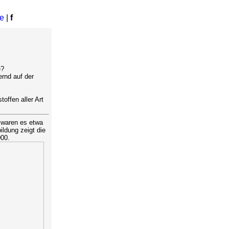
e
|
f
e?
rnd auf der
offen aller Art
 waren es etwa
ildung zeigt die
000.