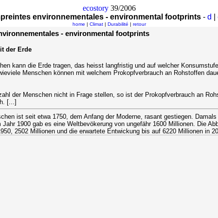
ecostory
39/2006
reintes environnementales - environmental footprints
-
d
|
home
|
Climat
|
Durabilité
|
retour
vironnementales - environmental footprints
it der Erde
en kann die Erde tragen, das heisst langfristig und auf welcher Konsumstuf
wieviele Menschen können mit welchem Prokopfverbrauch an Rohstoffen daue
ahl der Menschen nicht in Frage stellen, so ist der Prokopfverbrauch an Rohst
. [...]
chen ist seit etwa 1750, dem Anfang der Moderne, rasant gestiegen. Damals
 Im Jahr 1900 gab es eine Weltbevökerung von ungefähr 1600 Millionen. Die Abb
950, 2502 Millionen und die erwartete Entwickung bis auf 6220 Millionen in 2