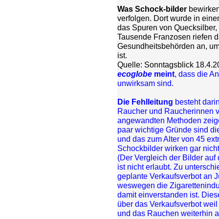
Was Schock-bilder
bewirken
verfolgen. Dort wurde in ein
das Spuren von Quecksilber,
Tausende Franzosen riefen da
Gesundheitsbehörden an, um 
ist.
Quelle: Sonntagsblick 18.4.
ecoglobe
meint
, dass die A
unwirksam sind.
Die Fehlleitung
besteht dari
Raucher und Raucherinnen vo
angewandten Methoden zeigen
paar wichtige Gründe sind di
und das zum Alter von 45 ext
Schockbilder wirken gar nich
(Der Vergleich der Bilder a
ist nicht erlaubt. Zu untersch
geplante Verkaufsverbot an J
weswegen die Zigarettenindus
damit einverstanden ist. Die
über das Verkaufsverbot weil
und das Rauchen weiterhin a