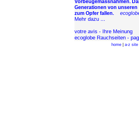
Vorbeugemassnahmen. Dami
Generationen von unseren 
zum Opfer fallen.
ecoglob
Mehr dazu ...
votre avis - Ihre Meinung
ecoglobe Rauchseiten - pag
home
|
a-z sit