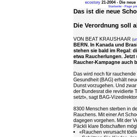
ecostory
21-2004 - Die neu
Startseite - Page pr
Das ist die neue Sch
Die Verordnung soll 
VON BEAT KRAUSHAAR
(
un
BERN. In Kanada und Brasil
stehen sie bald im Regal: d
etwa Raucherlungen. Jetzt s
Raucher-Kampagne auch be
Das wird noch für rauchende
Gesundheit (BAG) erhält neue
Dunst vorzugehen. Und zwar 
der Bundesrat die revidierte 
setzt», sagt BAG-Vizedirekto
8300 Menschen sterben in de
Rauchens. Mit einer Art Scho
dagegen vorgehen. Mit der V
Päckli klare Botschaften mögli
«Rauchen verursacht tödl