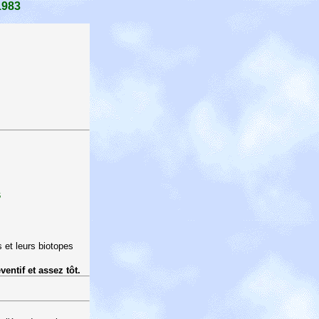
1983
s
s et leurs biotopes
entif et assez tôt.