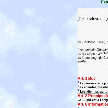
Ext
[Texte relevé en 
du 7 octobre 1983 (E
L'Assemblée fédérale 
septie
vu les article 24
vu le message du Con
arrête:
Art. 1
But
1
La présente loi a po
des atteintes nuisi
2
Les atteintes qui p
Art. 2
Principe de
Celui qui est à l'ori
Art. 6
Informatio