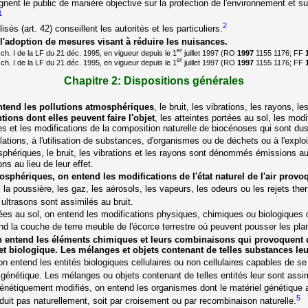
nent le public de manière objective sur la protection de l'environnement et su
1
2
sés (art. 42) conseillent les autorités et les particuliers.
'adoption de mesures visant à réduire les nuisances.
er
ch. I de la LF du 21 déc. 1995, en vigueur depuis le 1
juillet 1997 (RO
1997
1155 1176; FF
er
ch. I de la LF du 21 déc. 1995, en vigueur depuis le 1
juillet 1997 (RO
1997
1155 1176; FF
Chapitre 2: Dispositions générales
entend les pollutions atmosphériques
, le bruit, les vibrations, les rayons, l
ntions dont elles peuvent faire l'objet
, les atteintes portées au sol, les modi
s et les modifications de la composition naturelle de biocénoses qui sont dus
tallations, à l'utilisation de substances, d'organismes ou de déchets ou à l'explo
phériques, le bruit, les vibrations et les rayons sont dénommés émissions au
ns au lieu de leur effet.
osphériques, on entend les modifications de l'état naturel de l'air pro
e, la poussière, les gaz, les aérosols, les vapeurs, les odeurs ou les rejets th
ultrasons sont assimilés au bruit.
tées au sol, on entend les modifications physiques, chimiques ou biologiques d
end la couche de terre meuble de l'écorce terrestre où peuvent pousser les pla
n entend les éléments chimiques et leurs combinaisons qui provoquent 
et biologique. Les mélanges et objets contenant de telles substances le
 entend les entités biologiques cellulaires ou non cellulaires capables de se
l génétique. Les mélanges ou objets contenant de telles entités leur sont assi
nétiquement modifiés, on entend les organismes dont le matériel génétique a
5
duit pas naturellement, soit par croisement ou par recombinaison naturelle.