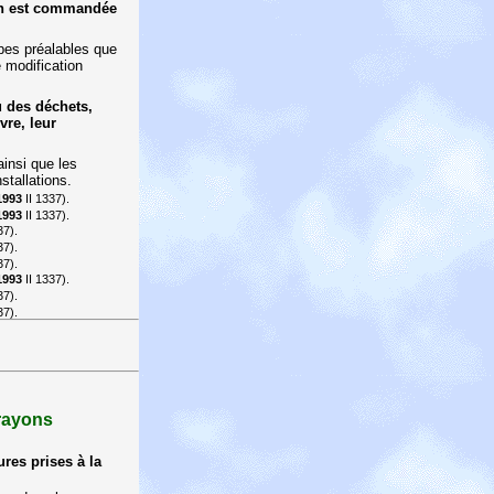
ion est commandée
apes préalables que
e modification
u des déchets,
re, leur
insi que les
stallations.
1993
II 1337).
1993
II 1337).
37).
37).
37).
1993
II 1337).
37).
37).
 rayons
res prises à la