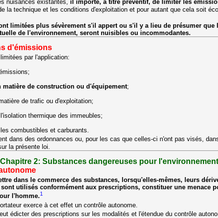
 nuisances existantes,
il importe, à titre préventif, de limiter les émissi
 de la technique et les conditions d'exploitation et pour autant que cela soit 
t limitées plus sévèrement s'il appert ou s'il y a lieu de présumer que l
ctuelle de l'environnement, seront nuisibles ou incommodantes.
ns d'émissions
imitées par l'application:
'émissions;
n matière de construction ou d'équipement
;
atière de trafic ou d'exploitation;
 l'isolation thermique des immeubles;
 les combustibles et carburants.
rent dans des ordonnances ou, pour les cas que celles-ci n'ont pas visés, dan
r la présente loi.
Chapitre 2: Substances dangereuses pour l'environnemen
 autonome
 mettre dans le commerce des substances, lorsqu'elles-mêmes, leurs dériv
 sont utilisés conformément aux prescriptions, constituer une menace p
1
pour l'homme.
portateur exerce à cet effet un contrôle autonome.
eut édicter des prescriptions sur les modalités et l'étendue du contrôle auton