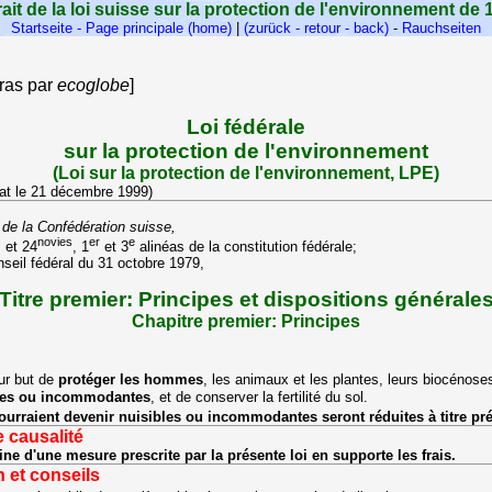
rait de la loi suisse sur la protection de l'environnement de 
Startseite - Page principale (home)
|
(zurück - retour - back)
-
Rauchseiten
gras par
ecoglobe
]
Loi fédérale
sur la protection de l'environnement
(Loi sur la protection de l'environnement, LPE)
tat le 21 décembre 1999)
de la Confédération suisse,
s
novies
er
e
et 24
, 1
et 3
alinéas de la constitution fédérale
;
seil fédéral du 31 octobre 1979
,
Titre premier: Principes et dispositions générale
Chapitre premier: Principes
ur but de
protéger les hommes
, les animaux et les plantes, leurs biocénose
bles ou incommodantes
, et de conserver la fertilité du sol.
ourraient devenir nuisibles ou incommodantes seront réduites à titre prév
 causalité
gine d'une mesure prescrite par la présente loi en supporte les frais.
n et conseils