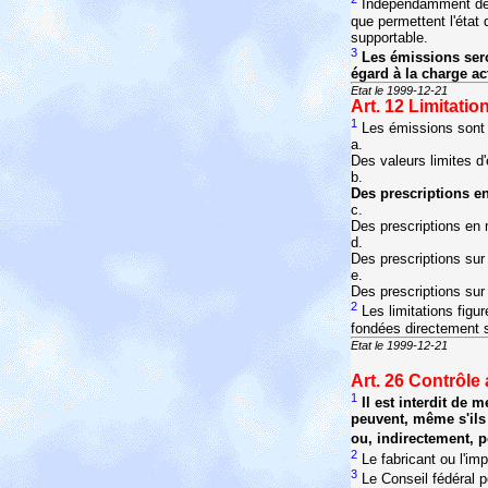
Indépendamment des
que permettent l'état
supportable.
3
Les émissions seron
égard à la charge a
Etat le 1999-12-21
Art. 12
Limitatio
1
Les émissions sont l
a.
Des valeurs limites d
b.
Des prescriptions e
c.
Des prescriptions en m
d.
Des prescriptions sur
e.
Des prescriptions sur
2
Les limitations figu
fondées directement su
Etat le 1999-12-21
Art. 26
Contrôle
1
Il est interdit de
peuvent, même s'ils
ou, indirectement, 
2
Le fabricant ou l'im
3
Le Conseil fédéral p