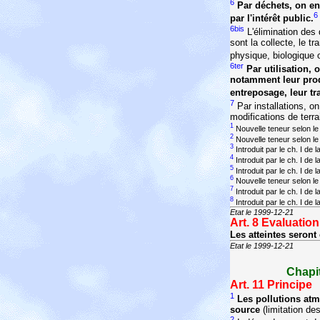
6
Par déchets, on en
6
par l'intérêt public.
6bis
L'élimination des 
sont la collecte, le t
physique, biologique
6ter
Par utilisation,
notamment leur prod
entreposage, leur tr
7
Par installations, o
modifications de terra
1
Nouvelle teneur selon le 
2
Nouvelle teneur selon le 
3
Introduit par le ch. I de
4
Introduit par le ch. I de
5
Introduit par le ch. I de
6
Nouvelle teneur selon le 
7
Introduit par le ch. I de
8
Introduit par le ch. I de
Etat le 1999-12-21
Art. 8
Evaluation
Les atteintes seront
Etat le 1999-12-21
Chapit
Art. 11
Principe
1
Les pollutions at
source
(limitation de
2