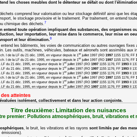
tend les choses meubles dont le détenteur se défait ou dont l'éliminat
déchets comprend leur valorisation ou leur stockage définitif ainsi que les ét
ransport, le stockage provisoire et le traitement. Par traitement, on entend tout
7
 ou chimique des déchets.
 on entend toute opération impliquant des substances, des organismes o
uction, leur importation, leur mise dans le commerce, leur mise en oeuv
8
ansport et leur élimination.
n entend les bâtiments, les voies de communication ou autres ouvrages fixes a
in. Les outils, machines, véhicules, bateaux et aéronefs sont assimilés aux in
er
ch. I de la LF du 21 déc. 1995, en vigueur depuis le 1
juillet 1997 (RO
1997
1155 1176; FF
er
ch. I de la LF du 21 déc. 1995, en vigueur depuis le 1
juillet 1997 (RO
1997
1155 1176; FF
er
 la LF du 21 déc. 1995, en vigueur depuis le 1
juillet 1997 (RO
1997
1155 1176; FF
1993
II 13
er
 la LF du 21 déc. 1995, en vigueur depuis le 1
juillet 1997 (RO
1997
1155 1176; FF
1993
II 13
er
 la LF du 21 déc. 1995, en vigueur depuis le 1
juillet 1997 (RO
1997
1155 1176; FF
1993
II 13
er
ch. I de la LF du 21 déc. 1995, en vigueur depuis le 1
juillet 1997 (RO
1997
1155 1176; FF
er
 la LF du 21 déc. 1995, en vigueur depuis le 1
juillet 1997 (RO
1997
1155 1176; FF
1993
II 13
er
 la LF du 21 déc. 1995, en vigueur depuis le 1
juillet 1997 (RO
1997
1155 1176; FF
1993
II 13
 des atteintes
 évaluées isolément, collectivement et dans leur action conjointe.
Titre deuxième: Limitation des nuisances
re premier: Pollutions atmosphériques, bruit, vibrations et
mosphériques
, le bruit, les vibrations et les rayons
sont limités par des mesu
s émissions).