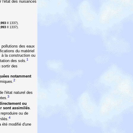
r l'état des nuisances
1993
II 1337).
1993
II 1337).
es pollutions des eaux
fications du matériel
 à la construction ou
1
itation des sols.
 sortir des
voquées notamment
2
ermiques.
e l'état naturel des
3
ntes.
directement ou
ur sont assimilés
.
 reproduire ou de
4
milés.
 été modifié d'une