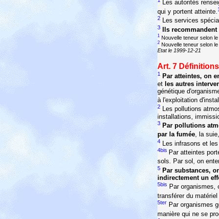
1
Les autorités renseig
qui y portent atteinte.
2
Les services spéciali
3
Ils recommandent l
1
Nouvelle teneur selon le 
2
Nouvelle teneur selon le 
Etat le 1999-12-21
Art. 7
Définitions
1
Par atteintes, on 
et
les autres interve
génétique d'organisme
à l'exploitation d'ins
2
Les pollutions atmos
installations, immissio
3
Par pollutions atm
par la fumée
, la sui
4
Les infrasons et les 
4bis
Par atteintes por
sols. Par sol, on ent
5
Par substances, o
indirectement un eff
5bis
Par organismes, on
transférer du matérie
5ter
Par organismes gé
manière qui ne se pro