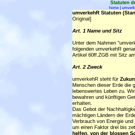
Statuten 
home
|
umver
umverkehR Statuten (Stand
Original]
Art. 1 Name und Sitz
Unter dem Nahmen "umverkehR
folgenden umverkehR genann
Artikel 60ff.ZGB mit Sitz a
Art. 2 Zweck
umverkehR steht für
Zukunf
Menschen dieser Erde die g
lebenswertes Leben zu. Wir
bewahren und künftigen Gen
erhalten.
Das Gebot der Nachhaltigke
mächtigen Ländern der Erd
Verbrauch von Energie und
um einen Faktor drei bis z
helfen, von der blossen