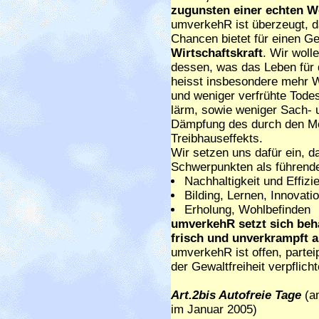
zugunsten einer echten W
umverkehR ist überzeugt, d
Chancen bietet für einen G
Wirtschaftskraft
. Wir woll
dessen, was das Leben für
heisst insbesondere mehr 
und weniger verfrühte Todes
lärm, sowie weniger Sach-
Dämpfung des durch den M
Treibhauseffekts.
Wir setzen uns dafür ein, d
Schwerpunkten als führenden
Nachhaltigkeit und Effizi
Bilding, Lernen, Innovati
Erholung, Wohlbefinden
umverkehR setzt sich behar
frisch und unverkrampft a
umverkehR ist offen, partei
der Gewaltfreiheit verpflicht
Art.2bis Autofreie Tage
(a
im Januar 2005)