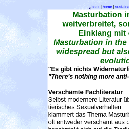
back
|
home
|
sustaina
Masturbation i
weitverbreitet, 
Einklang mit 
Masturbation in the
widespread but also
evoluti
"Es gibt nichts Widernatürl
"There's nothing more anti-
Verschämte Fachliteratur
Selbst modernere Literatur ü
tierisches Sexualverhalten
klammert das Thema Masturb
oft entweder verschämt aus 