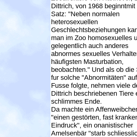
Dittrich, von 1968 beginntmi
Satz: "Neben normalen
heterosexuellen
Geschlechtsbeziehungen ka
man im Zoo homosexuelles 
gelegentlich auch anderes
abnormes sexuelles Verhalte
häufigsten Masturbation,
beobachten." Und als ob die 
fur solche "Abnormitäten" au
Fusse folgte, nehmen viele d
Dittrich beschriebenen Tiere
schlimmes Ende.
Da machte ein Affenweibche
"einen gestörten, fast kranke
Eindruck", ein onanistischer
Amelsenbär "starb schliessli