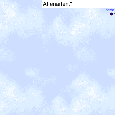
Affenarten."
home
e