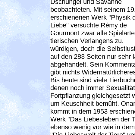
Dschungel und Savanne
beobachteten. Mit seinem 1
erschienenen Werk "Physik 
Liebe" versuchte Rémy de
Gourmont zwar alle Spielart
tierischen Verlangens zu.
würdigen, doch die Selbstlust
auf den 283 Seiten nur sehr l
abgehandelt. Sein Kommenta
gibt nichts Widernatürlicheres
Bis heute sind viele Tierbüche
denen noch immer Sexualität
Fortpflanzung gleichgesetzt w
um Keuschheit bemüht. Ona
kommt in dem 1953 erschie
Werk "Das Liebesleben der T
ebenso wenig vor wie in de
"Die Liebeswelt der Tiere" vo