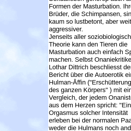
Formen der Masturbation. Ihr
Brüder, die Schimpansen, si
kaum so lustbetont, aber wei
aggressiver.
Jenseits aller soziobiologisc
Theorie kann den Tieren die
Masturbation auch einfach S
machen. Selbst Onaniekritike
Lothar Dittrich beschliesst d
Bericht über die Autoerotik ei
Hulman-Âffin ("Erschütterun
des ganzen Körpers" ) mit e
Vergleich, der jedem Onanis
aus dem Herzen spricht: "Ei
Orgasmus solcher Intensität
erleben bei der normalen Pa
weder die Hulmans noch and