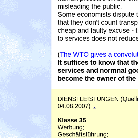
misleading the public.
Some economists dispute the
that they don't count transpo
cheap and faulty excuse - to
to services does not reduc
(
The WTO gives a convolute 
It suffices to know that t
services and normnal goo
become the owner of the 
DIENSTLEISTUNGEN (Quell
04.08.2007)
Klasse 35
Werbung;
Geschäftsführung;