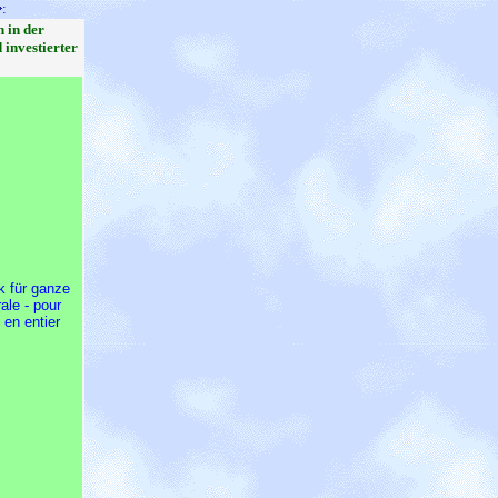
:
 in der
investierter