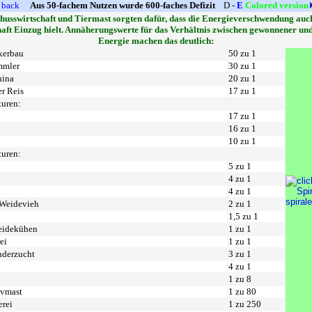
back
Aus 50-fachem Nutzen wurde 600-faches Defizit
D -
E
Colored version
husswirtschaft und Tiermast sorgten dafür, dass die Energieverschwendung auch
aft Einzug hielt. Annäherungswerte für das Verhältnis zwischen gewonnener und 
Energie machen das deutlich:
kerbau
50 zu 1
mmler
30 zu 1
hina
20 zu 1
r Reis
17 zu 1
turen:
17 zu 1
16 zu 1
10 zu 1
turen:
5 zu 1
4 zu 1
4 zu 1
 Weidevieh
2 zu 1
1,5 zu 1
eidekühen
1 zu 1
ei
1 zu 1
nderzucht
3 zu 1
4 zu 1
1 zu 8
ivmast
1 zu 80
erei
1 zu 250