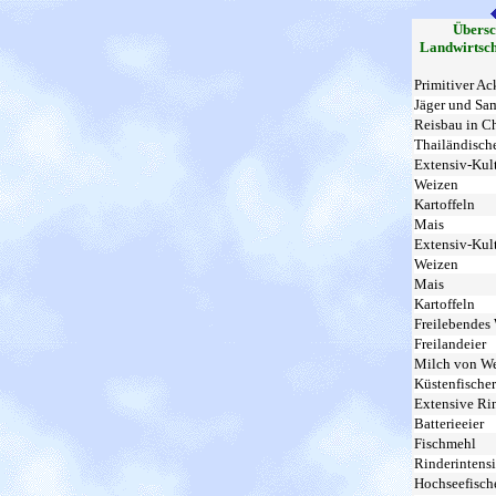
Übersc
Landwirtsch
Primitiver Ac
Jäger und Sa
Reisbau in C
Thailändische
Extensiv-Kul
Weizen
Kartoffeln
Mais
Extensiv-Kul
Weizen
Mais
Kartoffeln
Freilebendes
Freilandeier
Milch von W
Küstenfischer
Extensive Ri
Batterieeier
Fischmehl
Rinderintens
Hochseefisch