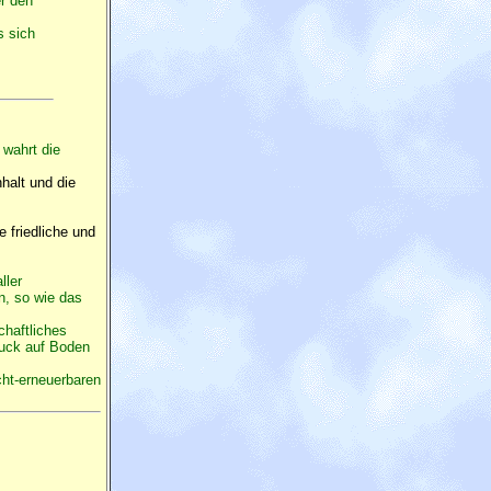
r den
s sich
d
wahrt die
halt und die
e friedliche und
ller
en, so wie das
haftliches
ruck auf Boden
cht-erneuerbaren