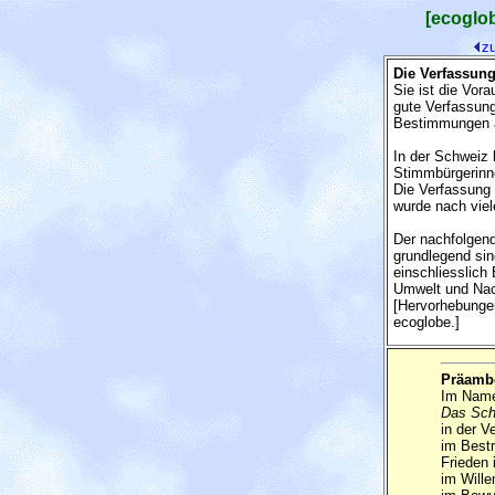
[ecoglo
z
Die Verfassung
Sie ist die Vor
gute Verfassung
Bestimmungen a
In der Schweiz
Stimmbürgerinn
Die Verfassung 
wurde nach viel
Der nachfolgend
grundlegend sind
einschliesslich
Umwelt und Nach
[Hervorhebunge
ecoglobe.]
Präamb
Im Name
Das Sch
in der V
im Bestr
Frieden 
im Wille