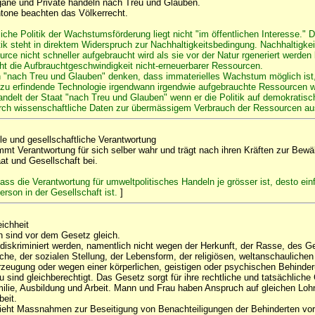
gane und Private handeln nach Treu und Glauben.
tone beachten das Völkerrecht.
liche Politik der Wachstumsförderung liegt nicht "im öffentlichen Interesse." D
k steht in direktem Widerspruch zur Nachhaltigkeitsbedingung. Nachhaltigkei
urce nicht schneller aufgebraucht wird als sie vor der Natur rgeneriert werden
 die Aufbrauchtgeschwindigkeit nicht-erneuerbarer Ressourcen.
 "nach Treu und Glauben" denken, dass immaterielles Wachstum möglich ist,
zu erfindende Technologie irgendwann irgendwie aufgebrauchte Ressourcen w
ndelt der Staat "nach Treu und Glauben" wenn er die Politik auf demokratis
urch wissenschaftliche Daten zur übermässigem Verbrauch der Ressourcen a
le und gesellschaftliche Verantwortung
mt Verantwortung für sich selber wahr und trägt nach ihren Kräften zur Bewäl
at und Gesellschaft bei.
dass die Verantwortung für umweltpolitisches Handeln je grösser ist, desto einf
erson in der Gesellschaft ist.
]
ichheit
 sind vor dem Gesetz gleich.
diskriminiert werden, namentlich nicht wegen der Herkunft, der Rasse, des G
ache, der sozialen Stellung, der Lebensform, der religiösen, weltanschaulichen
rzeugung oder wegen einer körperlichen, geistigen oder psychischen Behinder
 sind gleichberechtigt. Das Gesetz sorgt für ihre rechtliche und tatsächliche 
milie, Ausbildung und Arbeit. Mann und Frau haben Anspruch auf gleichen Lohn
beit.
ieht Massnahmen zur Beseitigung von Benachteiligungen der Behinderten vor