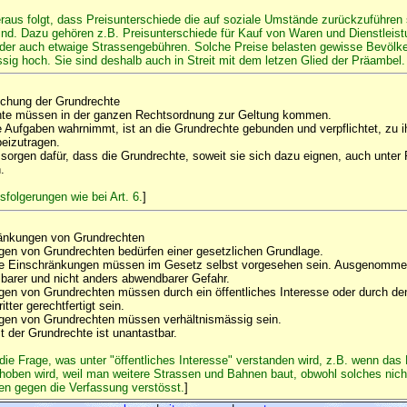
eraus folgt, dass Preisunterschiede die auf soziale Umstände zurückzuführen 
sind. Dazu gehören z.B. Preisunterschiede für Kauf von Waren und Dienstleis
oder auch etwaige Strassengebühren. Solche Preise belasten gewisse Bevölke
sig hoch. Sie sind deshalb auch in Streit mit dem letzen Glied der Präambel
ichung der Grundrechte
hte müssen in der ganzen Rechtsordnung zur Geltung kommen.
e Aufgaben wahrnimmt, ist an die Grundrechte gebunden und verpflichtet, zu i
beizutragen.
sorgen dafür, dass die Grundrechte, soweit sie sich dazu eignen, auch unter 
.
folgerungen wie bei Art. 6.
]
änkungen von Grundrechten
gen von Grundrechten bedürfen einer gesetzlichen Grundlage.
 Einschränkungen müssen im Gesetz selbst vorgesehen sein. Ausgenommen
elbarer und nicht anders abwendbarer Gefahr.
gen von Grundrechten müssen durch ein öffentliches Interesse oder durch d
tter gerechtfertigt sein.
gen von Grundrechten müssen verhältnismässig sein.
t der Grundrechte ist unantastbar.
h die Frage, was unter "öffentliches Interesse" verstanden wird, z.B. wenn das
oben wird, weil man weitere Strassen und Bahnen baut, obwohl solches nicht
en gegen die Verfassung verstösst.
]