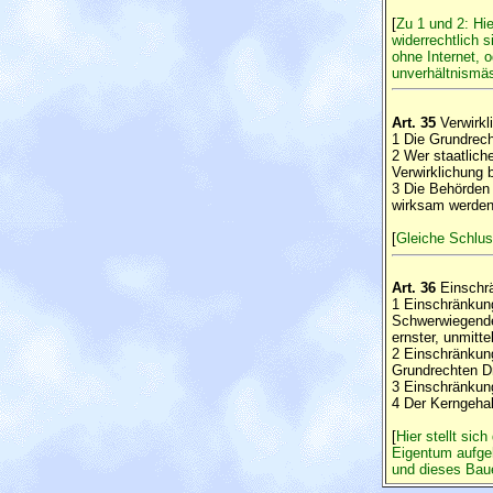
[
Zu 1 und 2: Hi
widerrechtlich 
ohne Internet, 
unverhältnismäs
Art. 35
Verwirkl
1 Die Grundrec
2 Wer staatlich
Verwirklichung 
3 Die Behörden 
wirksam werden
[
Gleiche Schluss
Art. 36
Einschr
1 Einschränkun
Schwerwiegende
ernster, unmitt
2 Einschränkun
Grundrechten Dri
3 Einschränkun
4 Der Kerngehal
[
Hier stellt sic
Eigentum aufgeh
und dieses Bau