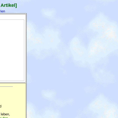
Artikel]
ien
d
 leben,