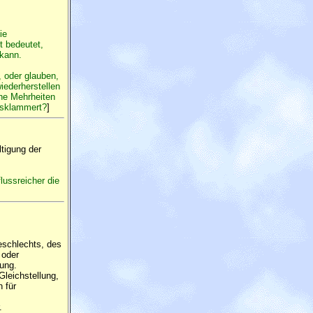
ie
t bedeutet,
 kann.
 oder glauben,
iederherstellen
che Mehrheiten
usklammert?
]
tigung der
lussreicher die
eschlechts, des
 oder
ung.
Gleichstellung,
 für
.