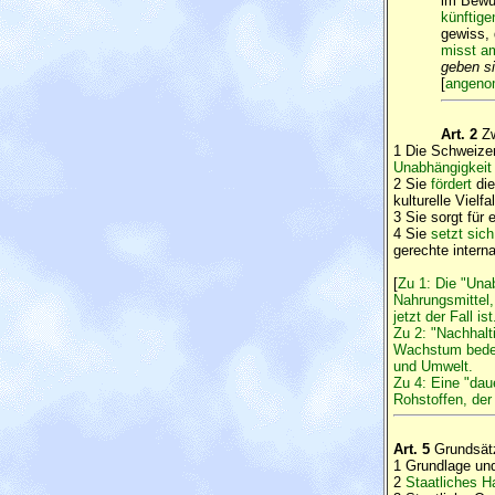
im Bewu
künftige
gewiss,
misst a
geben s
[
angenom
Art. 2
Z
1 Die Schweizer
Unabhängigkeit 
2 Sie
fördert
die
kulturelle Vielf
3 Sie sorgt für
4 Sie
setzt sich
gerechte intern
[
Zu 1: Die "Unab
Nahrungsmittel, 
jetzt der Fall ist
Zu 2: "Nachhal
Wachstum bedeu
und Umwelt.
Zu 4: Eine "dau
Rohstoffen, de
Art. 5
Grundsätz
1 Grundlage und
2
Staatliches H