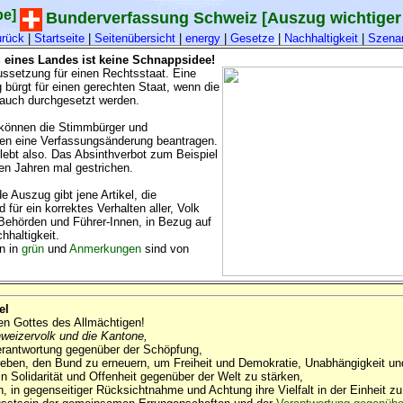
be]
Bunderverfassung Schweiz [Auszug wichtiger 
urück
|
Startseite
|
Seitenübersicht
|
energy
|
Gesetze
|
Nachhaltigkeit
|
Szenar
 eines Landes ist keine Schnappsidee!
aussetzung für einen Rechtsstaat. Eine
 bürgt für einen gerechten Staat, wenn die
uch durchgesetzt werden.
 können die Stimmbürger und
en eine Verfassungsänderung beantragen.
lebt also. Das Absinthverbot zum Beispiel
en Jahren mal gestrichen.
e Auszug gibt jene Artikel, die
 für ein korrektes Verhalten aller, Volk
 Behörden und Führer-Innen, in Bezug auf
haltigkeit.
n in
grün
und
Anmerkungen
sind von
el
n Gottes des Allmächtigen!
weizervolk und die Kantone,
erantwortung gegenüber der Schöpfung,
eben, den Bund zu erneuern, um Freiheit und Demokratie, Unabhängigkeit un
in Solidarität und Offenheit gegenüber der Welt zu stärken,
n, in gegenseitiger Rücksichtnahme und Achtung ihre Vielfalt in der Einheit zu