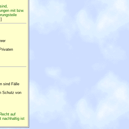
sind,
tungen mit bzw.
rungsteile
.
]
hrer
Privaten
 sind Fälle
en Schutz von
 Recht auf
 nachhaltig ist