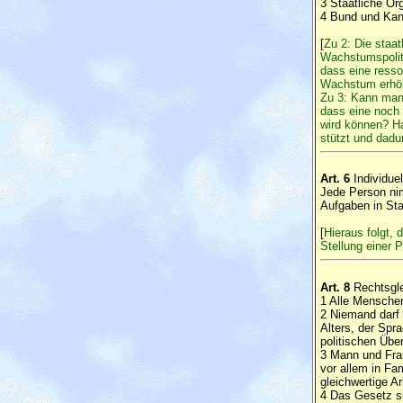
3 Staatliche Or
4 Bund und Kan
[
Zu 2: Die staat
Wachstumspoliti
dass eine resso
Wachstum erhöht
Zu 3: Kann man
dass eine noch 
wird können? Ha
stützt und dad
Art. 6
Individuel
Jede Person nim
Aufgaben in Sta
[
Hieraus folgt, 
Stellung einer P
Art. 8
Rechtsgle
1 Alle Menschen
2 Niemand darf 
Alters, der Spr
politischen Übe
3 Mann und Frau
vor allem in Fa
gleichwertige Ar
4 Das Gesetz s