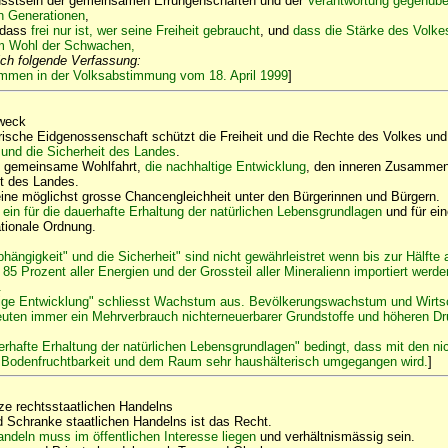
sstsein der gemeinsamen Errungenschaften und der
Verantwortung gegenübe
n Generationen
,
 dass
frei nur ist, wer seine Freiheit gebraucht
, und
dass die Stärke des Volke
m Wohl der Schwachen,
ich folgende Verfassung:
men in der Volksabstimmung vom 18. April 1999
]
weck
ische Eidgenossenschaft schützt die Freiheit und die Rechte des Volkes un
und die Sicherheit des Landes
.
 gemeinsame Wohlfahrt,
die nachhaltige Entwicklung
, den inneren Zusammen
alt des Landes.
 eine möglichst grosse Chancengleichheit unter den Bürgerinnen und Bürgern.
 ein für die dauerhafte Erhaltung der natürlichen Lebensgrundlagen
und für ein
ationale Ordnung.
hängigkeit" und die Sicherheit" sind nicht gewährleistret wenn bis zur Hälfte a
85 Prozent aller Energien und der Grossteil aller Mineralienn importiert werd
.
tige Entwicklung" schliesst Wachstum aus. Bevölkerungswachstum und Wirtsc
ten immer ein Mehrverbrauch nichterneuerbarer Grundstoffe und höheren D
erhafte Erhaltung der natürlichen Lebensgrundlagen" bedingt, dass mit den ni
r Bodenfruchtbarkeit und dem Raum sehr haushälterisch umgegangen wird.
]
e rechtsstaatlichen Handelns
 Schranke staatlichen Handelns ist das Recht.
andeln muss im öffentlichen Interesse liegen
und verhältnismässig sein.