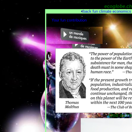
ecoglobe.ch
back
fun
climate
economics
Your fun contribution
Und du? ...