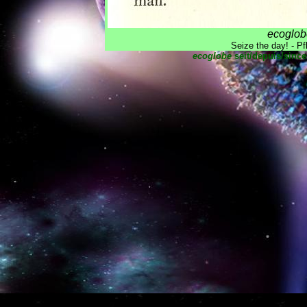
ecoglob
Seize the day! - Pf
ecoglobe
seit/depuis/since