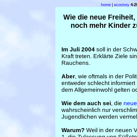
home
|
ecostory
4-2
Wie die neue Freiheit,
noch mehr Kinder z
Im Juli 2004
soll in der Sch
Kraft treten. Erklärte Ziele
Rauchens.
Aber
, wie oftmals in der Pol
entweder schlecht informiert 
dem Allgemeinwohl gelten od
Wie dem auch sei
, die
neue
wahrscheinlich nur verschli
Jugendlichen werden vermeh
Warum?
Weil in der neuen 
1. die Zulassung von Süßsto