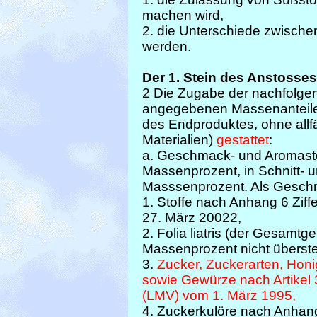
machen wird,
2. die Unterschiede zwische
werden.
Der 1. Stein des Anstosses
2 Die Zugabe der nachfolgend
angegebenen Massenanteile
des Endproduktes, ohne allf
Materialien)
gestattet
:
a. Geschmack- und Aromastof
Massenprozent, in Schnitt- u
Masssenprozent. Als Geschm
1. Stoffe nach Anhang 6 Zif
27. März 20022,
2. Folia liatris (der Gesamtg
Massenprozent nicht überste
3.
Zucker, Zuckerarten, Honi
sowie Gewürze nach Artikel
(LMV) vom 1. März 1995,
4. Zuckerkulöre nach Anhang 