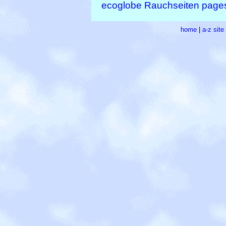
ecoglobe Rauchseiten pages
home
|
a-z sit