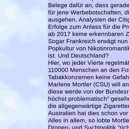
Belege dafür an, dass gerad
für jene Werbebotschaften, 
ausgehen. Analysten der Cit
Erfolge zum Anlass für die P
ab 2017 keine erkennbaren 
Sogar Frankreich erwägt nun 
Popkultur von Nikotinromant
ist. Und Deutschland?
Hier, wo jeder Vierte regelmä
110000 Menschen an den Fol
Tabakkonzernen keine Gefah
Marlene Mortler (CSU) will an
diese werde von der Bundesreg
höchst problematisch" gesehen
die allgegenwärtige Zigarett
Australien hat dies schon vo
Alles in allem, so lobte Mortl
Drogen- und Suchtpolitik "rich