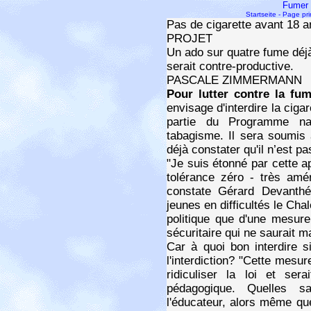
Fumer
Startseite - Page pr
Pas de cigarette avant 18 a
PROJET
Un ado sur quatre fume déjà
serait contre-productive.
PASCALE ZIMMERMANN
Pour lutter contre la fu
envisage d'interdire la ciga
partie du Programme na
tabagisme. Il sera soumis 
déjà constater qu'il n’est p
"Je suis étonné par cette ap
tolérance zéro - très amé
constate Gérard Devanthé
jeunes en difficultés le Chal
politique que d'une mesure
sécuritaire qui ne saurait 
Car à quoi bon interdire si
l'interdiction? "Cette mesure
ridiculiser la loi et ser
pédagogique. Quelles san
l'éducateur, alors même que