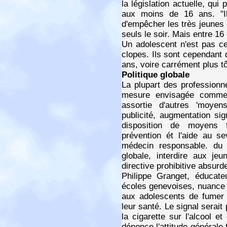
la législation actuelle, qui
aux moins de 16 ans. "Il
d'empêcher les très jeunes 
seuls le soir. Mais entre 16
Un adolescent n'est pas ce
clopes. Ils sont cependant
ans, voire carrément plus t
Politique globale
La plupart des professionne
mesure envisagée comme 
assortie d'autres 'moyen
publicité, augmentation sig
disposition de moyens f
prévention ét l'aide au se
médecin responsable. du 
globale, interdire aux j
directive prohibitive absurde
Philippe Granget, éducate
écoles genevoises, nuance 
aux adolescents de fumer 
leur santé. Le signal serait p
la cigarette sur l'alcool e
dénonce l'attitude générale