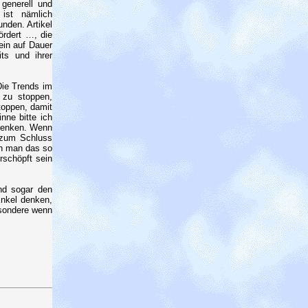
generell und
 ist nämlich
nden. Artikel
ördert …, die
ein auf Dauer
ts und ihrer
Die Trends im
 zu stoppen,
toppen, damit
nne bitte ich
rdenken. Wenn
h zum Schluss
nn man das so
rschöpft sein
nd sogar den
Enkel denken,
esondere wenn