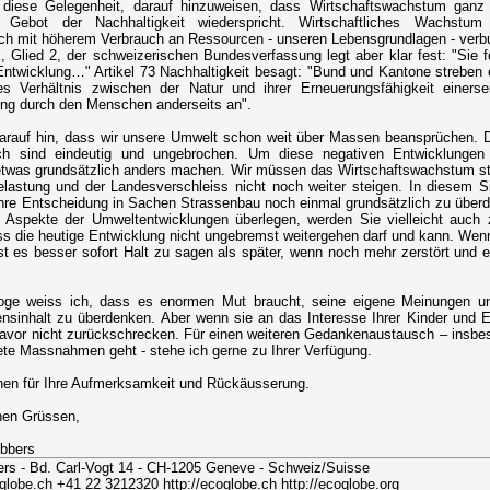
 diese Gelegenheit, darauf hinzuweisen, dass Wirtschaftswachstum ganz 
ebot der Nachhaltigkeit wiederspricht. Wirtschaftliches Wachstum
ch mit höherem Verbrauch an Ressourcen - unseren Lebensgrundlagen - verbu
, Glied 2, der schweizerischen Bundesverfassung legt aber klar fest: "Sie f
Entwicklung…" Artikel 73 Nachhaltigkeit besagt: "Bund und Kantone streben 
s Verhältnis zwischen der Natur und ihrer Erneuerungsfähigkeit einersei
ng durch den Menschen anderseits an".
darauf hin, dass wir unsere Umwelt schon weit über Massen beansprüchen. 
ch sind eindeutig und ungebrochen. Um diese negativen Entwicklungen
twas grundsätzlich anders machen. Wir müssen das Wirtschaftswachstum s
lastung und der Landesverschleiss nicht noch weiter steigen. In diesem Si
 Ihre Entscheidung in Sachen Strassenbau noch einmal grundsätzlich zu übe
e Aspekte der Umweltentwicklungen überlegen, werden Sie vielleicht auc
 die heutige Entwicklung nicht ungebremst weitergehen darf und kann. We
ist es besser sofort Halt zu sagen als später, wenn noch mehr zerstört und e
oge weiss ich, dass es enormen Mut braucht, seine eigene Meinungen u
nsinhalt zu überdenken. Aber wenn sie an das Interesse Ihrer Kinder und 
avor nicht zurückschrecken. Für einen weiteren Gedankenaustausch – insb
te Massnahmen geht - stehe ich gerne zu Ihrer Verfügung.
nen für Ihre Aufmerksamkeit und Rückäusserung.
chen Grüssen,
ubbers
rs - Bd. Carl-Vogt 14 - CH-1205 Geneve - Schweiz/Suisse
obe.ch +41 22 3212320 http://ecoglobe.ch http://ecoglobe.org