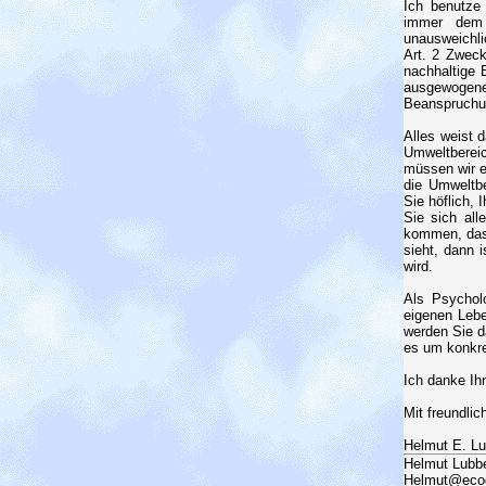
Ich benutze
immer dem G
unausweichli
Art. 2 Zweck
nachhaltige 
ausgewogene
Beanspruchu
Alles weist 
Umweltberei
müssen wir e
die Umweltbe
Sie höflich,
Sie sich all
kommen, dass
sieht, dann 
wird.
Als Psychol
eigenen Lebe
werden Sie d
es um konkre
Ich danke Ih
Mit freundli
Helmut E. L
Helmut Lubbe
Helmut@ecogl