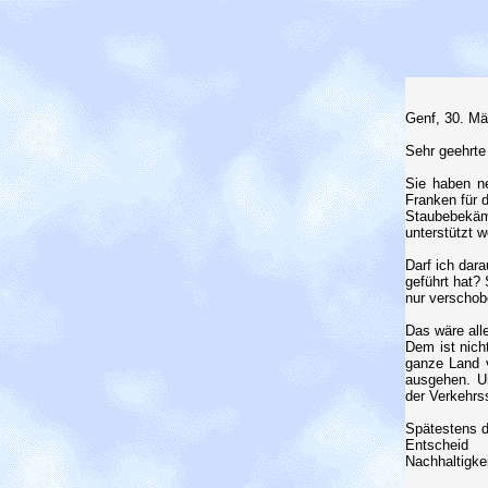
Genf, 30. Mä
Sehr geehrte
Sie haben ne
Franken für 
Staubebekäm
unterstützt w
Darf ich dar
geführt hat?
nur verschob
Das wäre all
Dem ist nich
ganze Land v
ausgehen. U
der Verkehrs
Spätestens d
Entscheid 
Nachhaltigke