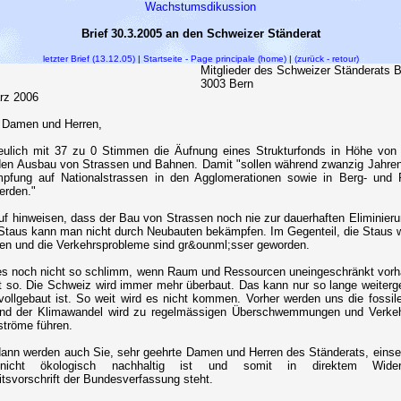
Wachstumsdikussion
Brief 30.3.2005 an den Schweizer Ständerat
letzter Brief (13.12.05)
|
Startseite - Page principale (home)
|
(zurück - retour)
Mitglieder des Schweizer Ständerats
3003 Bern
rz 2006
 Damen und Herren,
ulich mit 37 zu 0 Stimmen die Äufnung eines Strukturfonds in Höhe von 
den Ausbau von Strassen und Bahnen. Damit "sollen während zwanzig Jahren
pfung auf Nationalstrassen in den Agglomerationen sowie in Berg- und 
erden."
auf hinweisen, dass der Bau von Strassen noch nie zur dauerhaften Eliminier
 Staus kann man nicht durch Neubauten bekämpfen. Im Gegenteil, die Staus
en und die Verkehrsprobleme sind gr&ounml;sser geworden.
es noch nicht so schlimm, wenn Raum und Ressourcen uneingeschränkt vor
t so. Die Schweiz wird immer mehr überbaut. Das kann nur so lange weiterg
ollgebaut ist. So weit wird es nicht kommen. Vorher werden uns die fossile
nd der Klimawandel wird zu regelmässigen Überschwemmungen und Verkeh
ströme führen.
ann werden auch Sie, sehr geehrte Damen und Herren des Ständerats, einse
nicht ökologisch nachhaltig ist und somit in direktem Wide
itsvorschrift der Bundesverfassung steht.