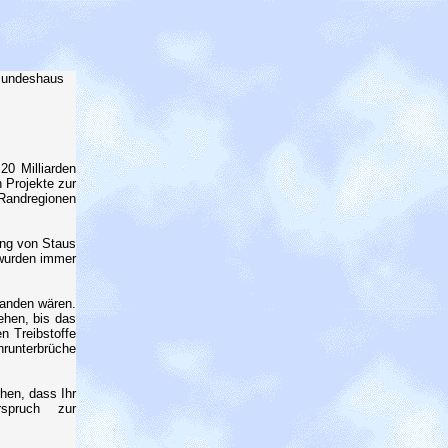
 Bundeshaus
20 Milliarden
 Projekte zur
Randregionen
ung von Staus
 wurden immer
handen wären.
ehen, bis das
n Treibstoffe
runterbrüche
hen, dass Ihr
rspruch zur