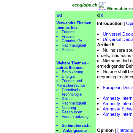
ecoglobe.ch
Menschenrec
a-z
d
e
Verwandte Themen
Introduction
|
Opi
thèmes liés:
Frieden
Universal Decl
Frauen
Universal Decla
Grundstoffe
Artikel 5
Nachhaltigkeit
Politics
Nul ne sera sou
cruels, inhumains
Niemand darf d
Weitere Themen -
erniedrigender Be
autres thèmes:
No one shall be 
Bevölkerung
Energie
degrading treatme
Frieden und
Menschenrechte
European Decla
Genetische
Technologie
Amnesty Intern
Klima
Nachhaltigkeit
Amnesty Intern
Nahrung
Amnesty Schwei
Ressourcen
Amnesty Interna
Verschmutzung
Seitenübersicht
Opinion
|
[Introdu
Anfangsseite