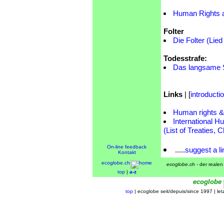
Human Rights a
Folter
Die Folter (Lie
Todesstrafe:
Das langsame 
Links
| [
introducti
Human rights &
International H
(List of Treaties, 
On-line feedback
.....
suggest a li
Kontakt
ecoglobe.ch
home
ecoglobe.ch
- der realen 
top
|
a-z
ecoglobe
top
| ecoglobe seit/depuis/since 1997 | l