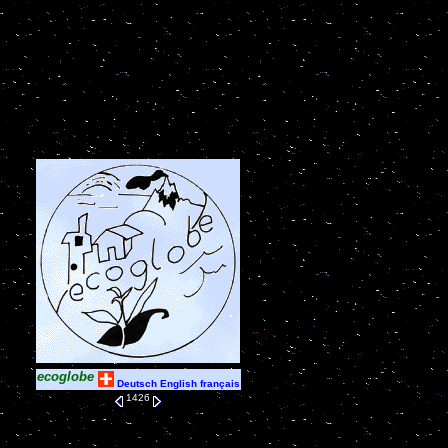
ecoglobe
Deutsch
English
français
1426