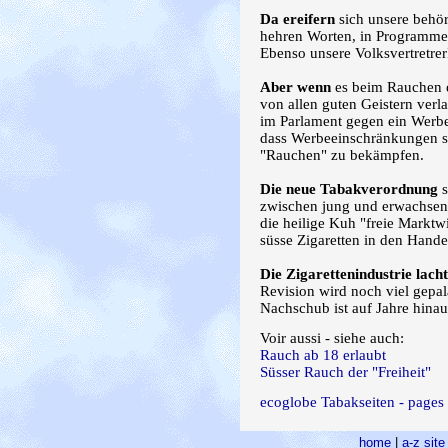
Da ereifern
sich unsere behör
hehren Worten, in Programme
Ebenso unsere Volksvertretre
Aber wenn
es beim Rauchen d
von allen guten Geistern ver
im Parlament gegen ein Werbe
dass Werbeeinschränkungen s
"Rauchen" zu bekämpfen.
Die neue Tabakverordnung
s
zwischen jung und erwachsen 
die heilige Kuh "freie Marktwi
süsse Zigaretten in den Hand
Die Zigarettenindustrie lacht
Revision wird noch viel gepa
Nachschub ist auf Jahre hinau
Voir aussi - siehe auch:
Rauch ab 18 erlaubt
Süsser Rauch der "Freiheit"
ecoglobe Tabakseiten - pages
home
|
a-z sit