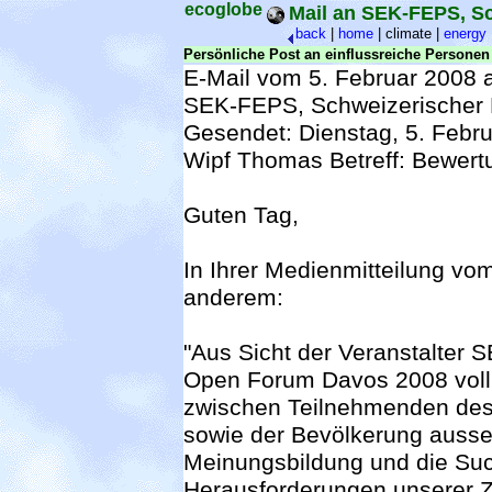
ecoglobe
Mail an SEK-FEPS, S
back
|
home
|
climate |
energy
Persönliche Post an einflussreiche Persone
E-Mail vom 5. Februar 2008 
SEK-FEPS, Schweizerischer 
Gesendet: Dienstag, 5. Febr
Wipf Thomas Betreff: Bewer
Guten Tag,
In Ihrer Medienmitteilung vo
anderem:
"Aus Sicht der Veranstalter
Open Forum Davos 2008 voll e
zwischen Teilnehmenden des
sowie der Bevölkerung auss
Meinungsbildung und die Suc
Herausforderungen unserer Ze