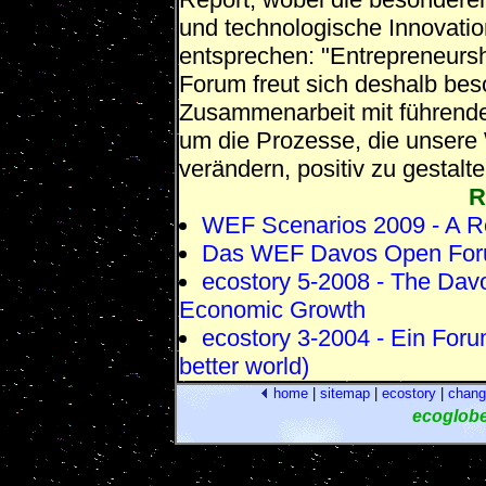
und technologische Innovati
entsprechen: "Entrepreneurshi
Forum freut sich deshalb bes
Zusammenarbeit mit führende
um die Prozesse, die unsere
verändern, positiv zu gestalte
R
WEF Scenarios 2009 - A R
Das WEF Davos Open Foru
ecostory 5-2008 - The Dav
Economic Growth
ecostory 3-2004 - Ein Foru
better world)
home
|
sitemap
|
ecostory
|
chang
ecoglob