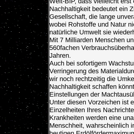
Welt-BIP, dass vielleicht erst
Nachhaltigkeit bedeutet ein 
Gesellschaft, die lange unve
wobei Rohstoffe und Natur ni
natürliche Umwelt sie wieder
Mit 7 Milliarden Menschen u
560fachen Verbrauchsüberhan
Jahren.
Auch bei sofortigem Wachst
Verringerung des Materialdurc
wir noch rechtzeitig die Umk
Nachhaltigkeit schaffen könn
Einstellungen der Machtaus
Unter diesen Vorzeichen ist 
Einzelheiten Ihres Nachricht
Krankheiten werden eine unau
Menschheit, wahrscheinlich 
heutigen Erdölfördermaximum