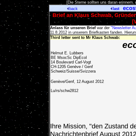
[Die Sterne sollten uns daran erinnern
ecos
back
last
Brief an Klaus Schwab, Gründer
[
Anlass für unseren Brief
war der
"Newsletter A
11.8.2012 in unserem Briefkasten fanden. Hierun
Third letter sent to Mr Klaus Schwab:
ec
Helmut E. Lubbers
BE MsocSc DipEcol
14 Boulevard Carl-Vogt
CH-1205 Genève / Genf
Schweiz/Suisse/Svizzera
Genève/Genf, 12 August 2012
Lu/rs/schw2812
Ihre Mission, "den Zustand 
Nachrichtenbrief August 2012