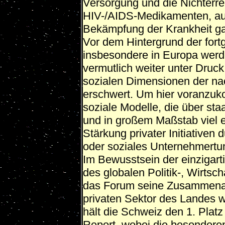
Versorgung und die Nichterr
HIV-/AIDS-Medikamenten, auc
Bekämpfung der Krankheit g
Vor dem Hintergrund der for
insbesondere in Europa werden
vermutlich weiter unter Druc
sozialen Dimensionen der nac
erschwert. Um hier voranzuk
soziale Modelle, die über st
und in großem Maßstab viel e
Stärkung privater Initiativen 
oder soziales Unternehmertu
Im Bewusstsein der einzigart
des globalen Politik-, Wirts
das Forum seine Zusammenarb
privaten Sektor des Landes w
hält die Schweiz den 1. Plat
Report, wobei die besondere