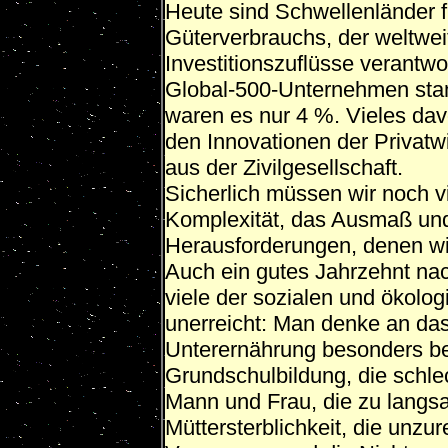
Heute sind Schwellenländer f
Güterverbrauchs, der weltwei
Investitionszuflüsse verantwor
Global-500-Unternehmen sta
waren es nur 4 %. Vieles dav
den Innovationen der Privat
aus der Zivilgesellschaft.
Sicherlich müssen wir noch v
Komplexität, das Ausmaß und
Herausforderungen, denen wir
Auch ein gutes Jahrzehnt na
viele der sozialen und ökolo
unerreicht: Man denke an da
Unterernährung besonders be
Grundschulbildung, die schlec
Mann und Frau, die zu langs
Müttersterblichkeit, die unzu