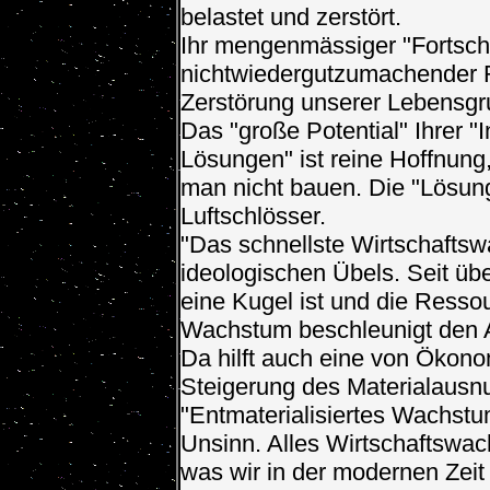
belastet und zerstört.
Ihr mengenmässiger "Fortschri
nichtwiedergutzumachender Rü
Zerstörung unserer Lebensgr
Das "große Potential" Ihrer "I
Lösungen" ist reine Hoffnung
man nicht bauen. Die "Lösun
Luftschlösser.
"Das schnellste Wirtschaftsw
ideologischen Übels. Seit üb
eine Kugel ist und die Ress
Wachstum beschleunigt den 
Da hilft auch eine von Ökon
Steigerung des Materialausn
"Entmaterialisiertes Wachstu
Unsinn. Alles Wirtschaftswach
was wir in der modernen Zeit 