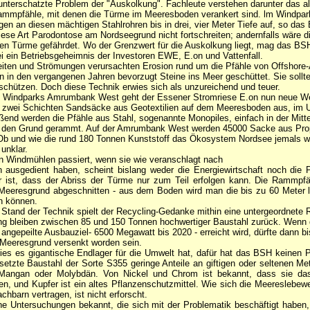
 unterschatzte Problem der "Auskolkung". Fachleute verstehen darunter das a
Rammpfähle, mit denen die Türme im Meeresboden verankert sind. lm Windpar
gen an diesen mächtigen Stahlrohren bis in drei, vier Meter Tiefe auf, so das
diese Art Parodontose am Nordseegrund nicht fortschreiten; andernfalls wäre d
en Türme gefährdet. Wo der Grenzwert für die Auskolkung liegt, mag das BSH 
sei ein Betriebsgeheimnis der Investoren EWE, E.on und Vattenfall.
iten und Strömungen verursachten Erosion rund um die Pfähle von Offshore
 in den vergangenen Jahren bevorzugt Steine ins Meer geschüttet. Sie soll
chützen. Doch diese Technik erwies sich als unzureichend und teuer.
 Windparks Amrumbank West geht der Essener Stromriese E.on nun neue We
in zwei Schichten Sandsäcke aus Geotextilien auf dem Meeresboden aus, im 
ßend werden die Pfähle aus Stahl, sogenannte Monopiles, einfach in der Mitt
 den Grund gerammt. Auf der Amrumbank West werden 45000 Sacke aus Prop
Ob und wie die rund 180 Tonnen Kunststoff das Ökosystem Nordsee jemals w
 unklar.
n Windmühlen passiert, wenn sie wie veranschlagt nach
 ausgedient haben, scheint bislang weder die Energiewirtschaft noch die Po
 ist, dass der Abriss der Türme nur zum Teil erfolgen kann. Die Rammpf
 Meeresgrund abgeschnitten - aus dem Boden wird man die bis zu 60 Meter l
n können.
 Stand der Technik spielt der Recycling-Gedanke mithin eine untergeordnete R
ng bleiben zwischen 85 und 150 Tonnen hochwertiger Baustahl zurück. Wenn 
ngepeilte Ausbauziel- 6500 Megawatt bis 2020 - erreicht wird, dürfte dann bis
 Meeresgrund versenkt worden sein.
es es gigantische Endlager für die Umwelt hat, dafür hat das BSH keinen P
esetzte Baustahl der Sorte S355 geringe Anteile an giftigen oder seltenen Met
Mangan oder Molybdän. Von Nickel und Chrom ist bekannt, dass sie das
, und Kupfer ist ein altes Pflanzenschutzmittel. Wie sich die Meereslebe
hbarn vertragen, ist nicht erforscht.
ne Untersuchungen bekannt, die sich mit der Problematik beschäftigt haben,