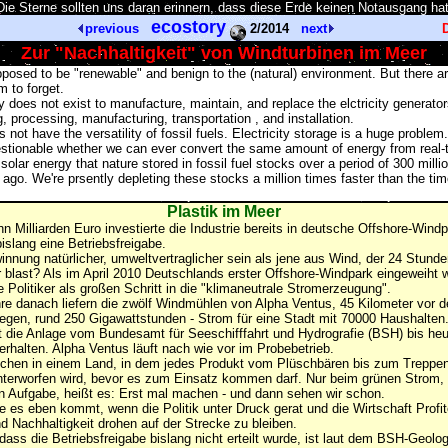
Die Sterne sollten uns daran erinnern, dass diese Erde keinen Notausgang hat
ecostory
previous
2/2014
next
Zur "Nachhaltigkeit" von Windturbinen im Meer
posed to be "renewable" and benign to the (natural) environment. But there ar
 to forget.
 does not exist to manufacture, maintain, and replace the elctricity generators
, processing, manufacturing, transportation , and installation.
s not have the versatility of fossil fuels. Electricity storage is a huge problem.
uestionable whether we can ever convert the same amount of energy from real-t
 solar energy that nature stored in fossil fuel stocks over a period of 300 mill
 ago. We're prsently depleting these stocks a million times faster than the tim
Plastik im Meer
n Milliarden Euro investierte die Industrie bereits in deutsche Offshore-Wind
islang eine Betriebsfreigabe.
nnung natürlicher, umweltvertraglicher sein als jene aus Wind, der 24 Stund
 blast? Als im April 2010 Deutschlands erster Offshore-Windpark eingeweiht w
 Politiker als großen Schritt in die "klimaneutrale Stromerzeugung".
re danach liefern
die zwölf Windmühlen von Alpha Ventus, 45 Kilometer vor de
egen, rund 250 Gigawattstunden - Strom für eine Stadt mit 70000 Haushalten
t die Anlage vom Bundesamt für Seeschifffahrt und Hydrografie (BSH) bis heu
erhalten. Alpha Ventus läuft nach wie vor im Probebetrieb.
hen in einem Land, in dem jedes Produkt vom Plüschbären bis zum Treppenli
terworfen wird, bevor es zum Einsatz kommen darf. Nur beim grünen Strom, 
en Aufgabe, heißt es: Erst mal machen - und dann sehen wir schon.
 es eben kommt, wenn die Politik unter Druck gerat und die Wirtschaft Profite
 Nachhaltigkeit drohen auf der Strecke zu bleiben.
 dass die Betriebsfreigabe bislang nicht erteilt wurde, ist laut dem BSH-Geol