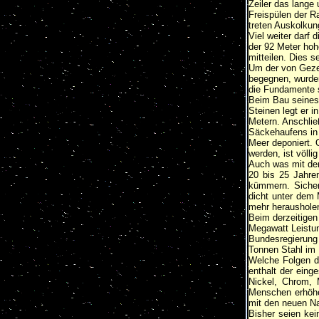
Zeiler das lange
Freispülen der 
treten Auskolkun
Viel weiter darf 
der 92 Meter hoh
mitteilen. Dies 
Um der von Geze
begegnen, wurden
die Fundamente s
Beim Bau seines
Steinen legt er 
Metern. Anschlie
Säckehaufens in
Meer deponiert. 
werden, ist völlig
Auch was mit de
20 bis 25 Jahren
kümmern. Sicher
dicht unter dem
mehr heraushole
Beim derzeitigen
Megawatt Leistu
Bundesregierung a
Tonnen Stahl im
Welche Folgen di
enthalt der eing
Nickel, Chrom, 
Menschen erhöhen
mit den neuen Nac
Bisher seien kei