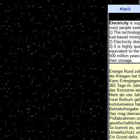
[
back
Electricity
is sup
most people seem
1) The technology
fuel-based mining
2) Electricity doe
3) It is highly q
equivalent to the
500 million years
their storage.
Energie Rund zeh
der Anlagen hat b
Kann Energiegewi
365 Tage im Jahr
das Konzerne wie
Mehr als vier Jah
Insel Borkum gel
kurioserweise ha
Betriebsfreigabe 
Das mag überrasc
Prüfabnahmen un
gesellschaftlich
So kommt es, wie
Umweltschutz und
Ein Grund dafür,