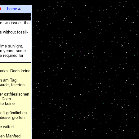
.
]
D
home
e two issues that
 without fossil-
ime sunlight,
ion years, some
e required for
parks. Doch keine
en am Tag,
urde, feierten
r ostfriesischen
. Doch
te keine
ft gründlichen
dieser großen
 wittert:
ogen Manfred