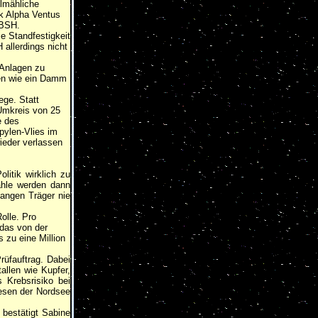
llmähliche
k Alpha Ventus
 BSH.
ie Standfestigkeit
allerdings nicht
-Anlagen zu
ten wie ein Damm
ge. Statt
Umkreis von 25
e des
ylen-Vlies im
ieder verlassen
litik wirklich zu
ähle werden dann
angen Träger nie
olle. Pro
das von der
 zu eine Million
rüfauftrag. Dabei
allen wie Kupfer,
 Krebsrisiko bei
wesen der Nordsee
 bestätigt Sabine