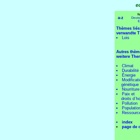
e
I
a-z
Deuts
E
Thèmes liés
verwandte 
Lois
Autres thèm
weitere The
Climat
Durabilité
Énergie
Modificat
génétique
Nourriture
Paix et
droits d´h
Pollution
Populatio
Ressourc
index
page de 