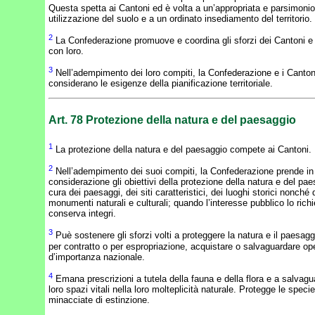
Questa spetta ai Cantoni ed è volta a un’appropriata e parsimoni
utilizzazione del suolo e a un ordinato insediamento del territorio.
2
La Confederazione promuove e coordina gli sforzi dei Cantoni e 
con loro.
3
Nell’adempimento dei loro compiti, la Confederazione e i Canton
considerano le esigenze della pianificazione territoriale.
Art. 78
Protezione della natura e del paesaggio
1
La protezione della natura e del paesaggio compete ai Cantoni.
2
Nell’adempimento dei suoi compiti, la Confederazione prende in
considerazione gli obiettivi della protezione della natura e del pa
cura dei paesaggi, dei siti caratteristici, dei luoghi storici nonché 
monumenti naturali e culturali; quando l’interesse pubblico lo richi
conserva integri.
3
Puè sostenere gli sforzi volti a proteggere la natura e il paesag
per contratto o per espropriazione, acquistare o salvaguardare op
d’importanza nazionale.
4
Emana prescrizioni a tutela della fauna e della flora e a salvagu
loro spazi vitali nella loro molteplicità naturale. Protegge le specie
minacciate di estinzione.