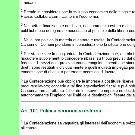
il rincaro.
2
Prende in considerazione lo sviluppo economico delle singole re
Paese. Collabora con i Cantoni e l’economia.
3
Nei settori finanziario e creditizio, nel commercio estero e delle
pubbliche puè derogare se necessario al principio della libertà e
4
Nella loro politica in materia di entrate e uscite, la Confederazio
Cantoni e i Comuni prendono in considerazione la situazione cong
5
Per stabilizzare la congiuntura, la Confederazione puè, a titolo tr
riscuotere supplementi o concedere ribassi su tributi previsti dal di
federale. I mezzi così prelevati vanno congelati; liberati che siano, 
diretti sono restituiti individualmente e quelli indiretti impiegati per
concessione di ribassi o per creare occasioni di lavoro.
6
La Confederazione puè obbligare le imprese a costituire riserve d
procurare lavoro; concede a tal fine agevolazioni fiscali e puè obbl
Cantoni a fare altrettanto. Liberate le riserve, le imprese ne deci
autonomamente l’impiego nei limiti delle destinazioni fissate dalla
Art. 101
Politica economica esterna
1
La Confederazione salvaguarda gli interessi dell’economia sviz
all’estero.