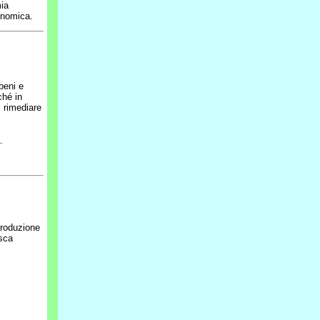
mia
conomica.
beni e
ché in
i rimediare
.
produzione
isca