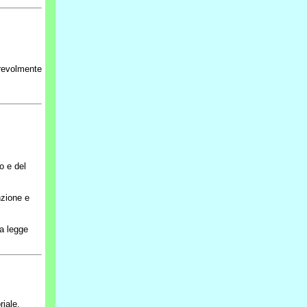
urevolmente
o e del
nzione e
la legge
riale.