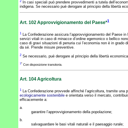
2
In casi speciali può prendere provvedimenti a tutela dell’econo
indigena. Se necessario puè derogare al principio della libertà e
1
Art. 102
Approvvigionamento del Paese*
1
La Confederazione assicura l’approvvigionamento del Paese in 
servizi vitali in caso di minacce d’ordine egemonico o bellico non
caso di gravi situazioni di penuria cui l’economia non è in grado d
da sé. Prende misure preventive.
2
Se necessario, puè derogare al principio della libertà economica
1
*
Con disposizione transitoria.
Art. 104
Agricoltura
1
La Confederazione provvede affinché l’agricoltura, tramite una 
ecologicamente sostenibile
e orientata verso il mercato, contribu
efficacemente a:
a.
garantire l’approvvigionamento della popolazione;
b.
salvaguardare le basi vitali naturali e il paesaggio rurale;