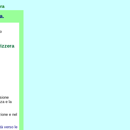
era
a.
po
vizzera
esione
nza e la
zione e nel
tà verso le