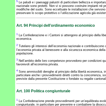
5
Le paludi e i paesaggi palustri di particolare bellezza e importa
nazionale sono protetti. Non vi si possono costruire impianti né p
modifiche del suolo. Sono eccettuate le installazioni che servono
preservare lo scopo protettivo o l’utilizzazione agricola già esiste
Art. 94
Principi dell’ordinamento economico
1
La Confederazione e i Cantoni si attengono al principio della libe
economica.
2
Tutelano gli interessi dell’economia nazionale e contribuiscono 
l’economia privata al benessere e alla sicurezza economica della
popolazione.
3
Nell’ambito delle loro competenze provvedono per condizioni qu
favorevoli all’economia privata.
4
Sono ammissibili deroghe al principio della libertà economica, i
particolare anche i provvedimenti diretti contro la concorrenza, so
previste dalla presente Costituzione o fondate su regalie cantonal
Art. 100
Politica congiunturale
1
La Confederazione prende provvedimenti per un’equilibrata evol
congiunturale, in particolare per prevenire e combattere la disoc