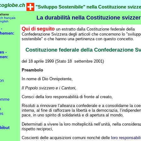
coglobe.ch
"Sviluppo Sostenibile" nella Costituzione svizz
taliano
La durabilità nella Costituzione svizzer
ch
français
nglish
 -
Qui di seguito
un estratto dalla Costituzione federale della
Themen:
Confederazione Svizzera degli articoli che concernono lo "svilup
sostenibile" o che hanno una pertinenza con questo concetto.
Costituzione federale della Confederazione S
es -
men:
del 18 aprile 1999 (Stato 18 settembre 2001)
Preambolo
In nome di Dio Onnipotente,
ion
Il Popolo svizzero e i Cantoni,
Consci della loro responsabilità di fronte al creato,
omme
Risoluti a rinnovare l’alleanza confederale e a consolidarne la co
n
interna, al fine di rafforzare la libertà e la democrazia, l’indipende
es
pace, in uno spirito di solidarietà e di apertura al mondo,
Determinati a vivere la loro molteplicità nell’unità, nella considera
début
rispetto reciproci,
Coscienti delle acquisizioni comuni nonché delle
loro responsabili