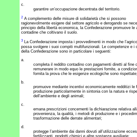
c.
garantire un’occupazione decentrata del territorio.
2
A complemento delle misure di solidarietà che si possono
ragionevolmente esigere dal settore agricolo e derogando se nece
principio della libertà economica, la Confederazione promuove le
contadine che coltivano il suolo.
3
La Confederazione imposta i provvedimenti in modo che l’agrico
possa svolgere i suoi compiti multifunzionali. Le competenze e i 
della Confederazione sono in particolare i seguenti:
a.
completa il reddito contadino con pagamenti diretti al fine d
remunerare in modo equo le prestazioni fornite, a condizio
fornita la prova che le esigenze ecologiche sono rispettate
b.
promuove mediante incentivi economicamente redditizi le 
produzione particolarmente in sintonia con la natura e risp
dell’ambiente e degli animali;
c.
emana prescrizioni concernenti la dichiarazione relativa all
provenienza, la qualità, i metodi di produzione e i procedim
trasformazione delle derrate alimentari;
d.
protegge l’ambiente dai danni dovuti all’utilizzazione ecces
fertilizzanti, prodotti chimici e altre sostanze ausiliarie;