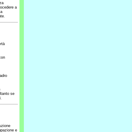
nza
rocedere a
 a
nte.
rtà
con
adro
n
ltanto se
i.
uzione
cupazione e