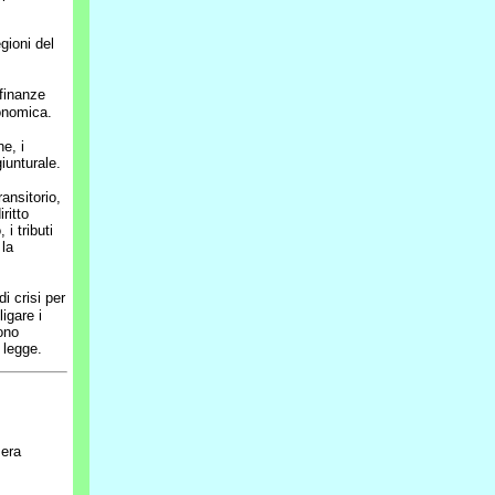
gioni del
 finanze
conomica.
ne, i
iunturale.
ansitorio,
ritto
i tributi
 la
i crisi per
igare i
dono
 legge.
zera