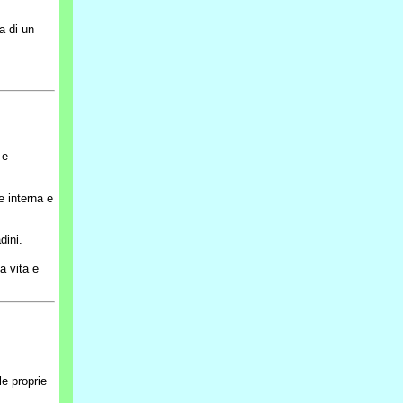
a di un
 e
e interna e
dini.
a vita e
e proprie