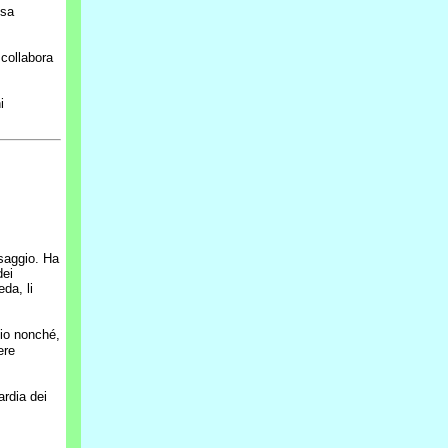
osa
collabora
i
esaggio. Ha
dei
eda, li
gio nonché,
ere
ardia dei