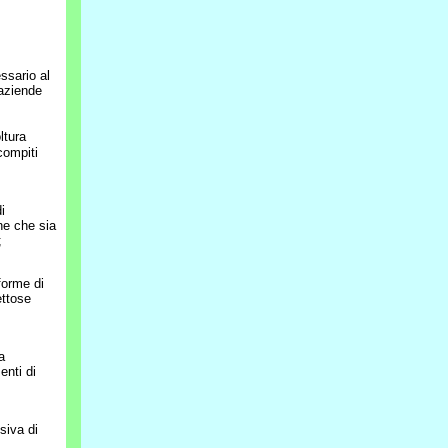
ssario al
 aziende
ltura
compiti
i
ne che sia
;
forme di
ettose
a
enti di
siva di