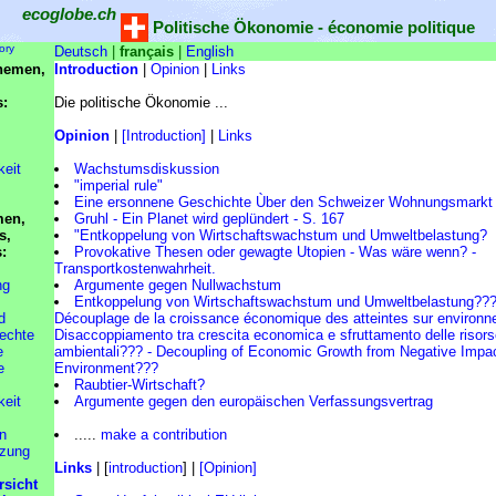
ecoglobe.ch
Politische Ökonomie - économie politique
ory
Deutsch
|
français
|
English
hemen,
Introduction
|
Opinion
|
Links
s:
Die politische Ökonomie ...
Opinion
|
[Introduction]
|
Links
keit
Wachstumsdiskussion
"imperial rule"
Eine ersonnene Geschichte Ùber den Schweizer Wohnungsmarkt
men,
Gruhl - Ein Planet wird geplündert - S. 167
s,
"Entkoppelung von Wirtschaftswachstum und Umweltbelastung?
s:
Provokative Thesen oder gewagte Utopien - Was wäre wenn? -
Transportkostenwahrheit.
ng
Argumente gegen Nullwachstum
Entkoppelung von Wirtschaftswachstum und Umweltbelastung???
d
Découplage de la croissance économique des atteintes sur environn
chte
Disaccoppiamento tra crescita economica e sfruttamento delle risor
e
ambientali??? - Decoupling of Economic Growth from Negative Impac
e
Environment???
Raubtier-Wirtschaft?
keit
Argumente gegen den europäischen Verfassungsvertrag
n
.....
make a contribution
zung
Links
| [
introduction
] |
[Opinion]
rsicht