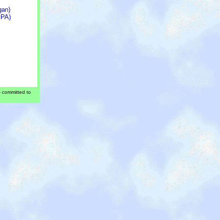
gan)
 PA)
 - committed to