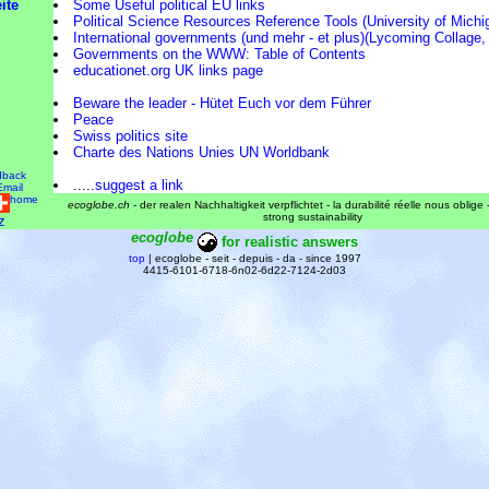
ite
Some Useful political EU links
Political Science Resources Reference Tools (University of Michi
International governments (und mehr - et plus)(Lycoming Collage,
Governments on the WWW: Table of Contents
educationet.org UK links page
Beware the leader - Hütet Euch vor dem Führer
Peace
Swiss politics site
Charte des Nations Unies UN
Worldbank
dback
.....
suggest a link
Email
home
ecoglobe.ch
- der realen Nachhaltigkeit verpflichtet - la durabilité réelle nous oblige
strong sustainability
z
ecoglobe
for realistic answers
top
| ecoglobe - seit - depuis - da - since 1997
4415-6101-6718-6n02-6d22-7124-2d03