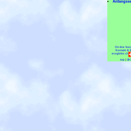
Anfangsse
On-line fee
Kontakt & 
ecoglobe.ch
a-
top
|