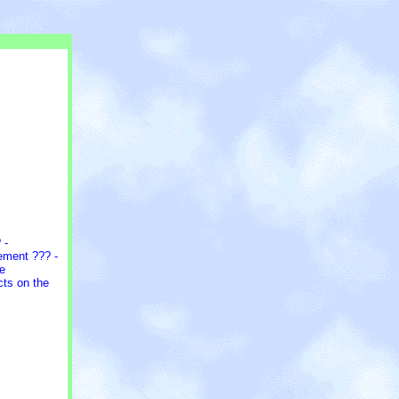
 -
ement ??? -
se
ts on the