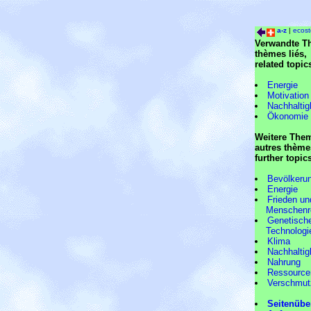
a-z
|
ecost
Verwandte T
thèmes liés,
related topic
Energie
Motivation
Nachhaltig
Ökonomie
Weitere The
autres thème
further topic
Bevölkeru
Energie
Frieden un
Menschenre
Genetisch
Technologi
Klima
Nachhaltig
Nahrung
Ressource
Verschmut
Seitenübe